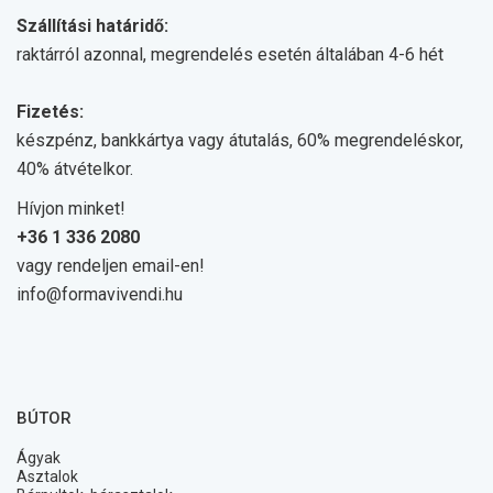
Szállítási határidő:
raktárról azonnal, megrendelés esetén általában 4-6 hét
Fizetés:
készpénz, bankkártya vagy átutalás, 60% megrendeléskor,
40% átvételkor.
Hívjon minket!
+36 1 336 2080
vagy rendeljen email-en!
info@formavivendi.hu
BÚTOR
Ágyak
Asztalok