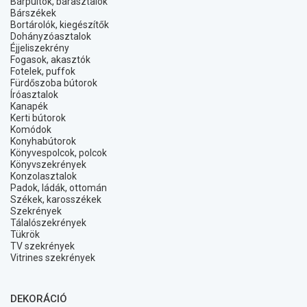
Bárpultok, bárasztalok
Bárszékek
Bortárolók, kiegészítők
Dohányzóasztalok
Éjjeliszekrény
Fogasok, akasztók
Fotelek, puffok
Fürdőszoba bútorok
Íróasztalok
Kanapék
Kerti bútorok
Komódok
Konyhabútorok
Könyvespolcok, polcok
Könyvszekrények
Konzolasztalok
Padok, ládák, ottomán
Székek, karosszékek
Szekrények
Tálalószekrények
Tükrök
TV szekrények
Vitrines szekrények
DEKORÁCIÓ