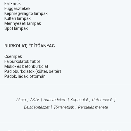
Falikarok
Függesztékek
Képmegvilágító lámpák
Kültéri lámpák
Mennyezeti lámpák
Spot lámpák
BURKOLAT, ÉPÍTŐANYAG
Csempék
Falburkolatok fából
Műkő- és betonburkolat
Padlóburkolatok (kültér, beltér)
Padok, ládák, ottomán
Akció
ÁSZF
Adatvédelem
Kapcsolat
Referenciák
Belsőépítészet
Történetünk
Rendelés menete