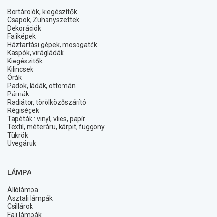
Bortárolók, kiegészítők
Csapok, Zuhanyszettek
Dekorációk
Faliképek
Háztartási gépek, mosogatók
Kaspók, virágládák
Kiegészitők
Kilincsek
Órák
Padok, ládák, ottomán
Párnák
Radiátor, törölközőszárító
Régiségek
Tapéták : vinyl, vlies, papír
Textil, méteráru, kárpit, függöny
Tükrök
Üvegáruk
LÁMPA
Állólámpa
Asztali lámpák
Csillárok
Fali lámpák