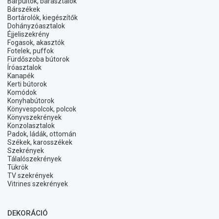
Bárpultok, bárasztalok
Bárszékek
Bortárolók, kiegészítők
Dohányzóasztalok
Éjjeliszekrény
Fogasok, akasztók
Fotelek, puffok
Fürdőszoba bútorok
Íróasztalok
Kanapék
Kerti bútorok
Komódok
Konyhabútorok
Könyvespolcok, polcok
Könyvszekrények
Konzolasztalok
Padok, ládák, ottomán
Székek, karosszékek
Szekrények
Tálalószekrények
Tükrök
TV szekrények
Vitrines szekrények
DEKORÁCIÓ