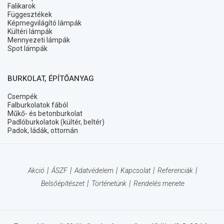
Falikarok
Függesztékek
Képmegvilágító lámpák
Kültéri lámpák
Mennyezeti lámpák
Spot lámpák
BURKOLAT, ÉPÍTŐANYAG
Csempék
Falburkolatok fából
Műkő- és betonburkolat
Padlóburkolatok (kültér, beltér)
Padok, ládák, ottomán
Akció
ÁSZF
Adatvédelem
Kapcsolat
Referenciák
Belsőépítészet
Történetünk
Rendelés menete