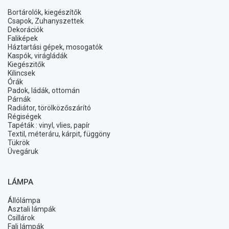
Bortárolók, kiegészítők
Csapok, Zuhanyszettek
Dekorációk
Faliképek
Háztartási gépek, mosogatók
Kaspók, virágládák
Kiegészitők
Kilincsek
Órák
Padok, ládák, ottomán
Párnák
Radiátor, törölközőszárító
Régiségek
Tapéták : vinyl, vlies, papír
Textil, méteráru, kárpit, függöny
Tükrök
Üvegáruk
LÁMPA
Állólámpa
Asztali lámpák
Csillárok
Fali lámpák