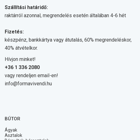
Szállítási határidő:
raktárról azonnal, megrendelés esetén általában 4-6 hét
Fizetés:
készpénz, bankkártya vagy átutalás, 60% megrendeléskor,
40% átvételkor.
Hívjon minket!
+36 1 336 2080
vagy rendeljen email-en!
info@formavivendi.hu
BÚTOR
Ágyak
Asztalok