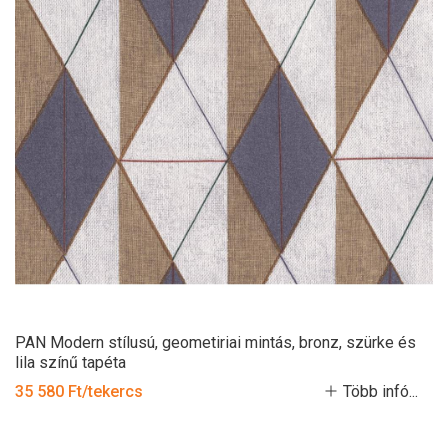
PAN Modern stílusú, geometiriai mintás, bronz, szürke és
lila színű tapéta
35 580 Ft/tekercs
Több infó...