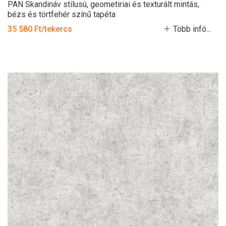
PAN Skandináv stílusú, geometiriai és texturált mintás,
bézs és törtfehér színű tapéta
35 580 Ft/tekercs
Több infó...