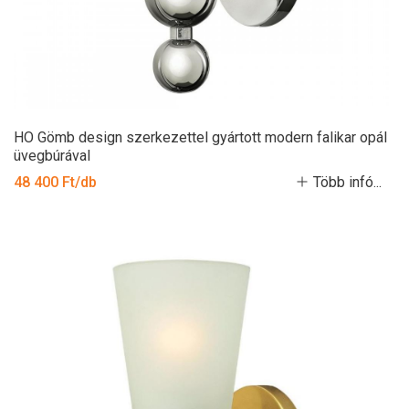
HO Gömb design szerkezettel gyártott modern falikar opál
üvegbúrával
48 400 Ft/db
Több infó...