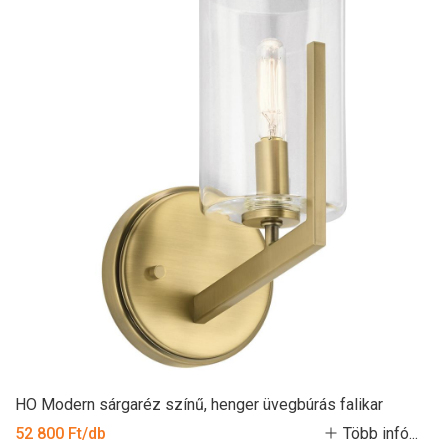
HO Modern sárgaréz színű, henger üvegbúrás falikar
52 800 Ft/db
Több infó...