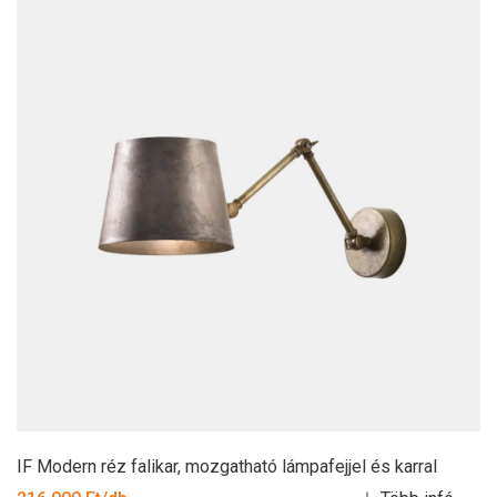
IF Modern réz falikar, mozgatható lámpafejjel és karral