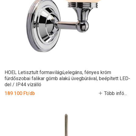
HOEL Letisztult formavilágú,elegáns, fényes króm
fürdőszobai falikar gömb alakú üvegbúrával, beépített LED-
del / IP44 vízálló
189 100 Ft/db
Több infó...