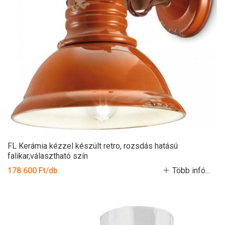
FL Kerámia kézzel készült retro, rozsdás hatású
falikar,választható szín
178 600 Ft/db
Több infó...