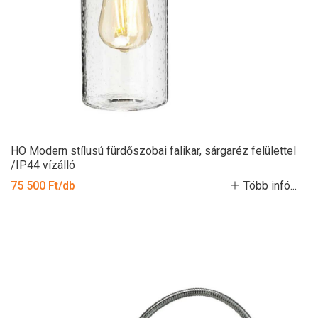
HO Modern stílusú fürdőszobai falikar, sárgaréz felülettel
/IP44 vízálló
75 500 Ft/db
Több infó...