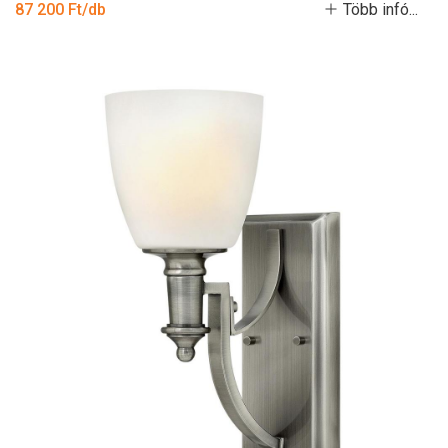
87 200 Ft/db
Több infó...