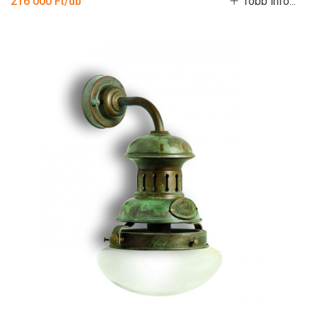
216 000 Ft/db
Több infó...