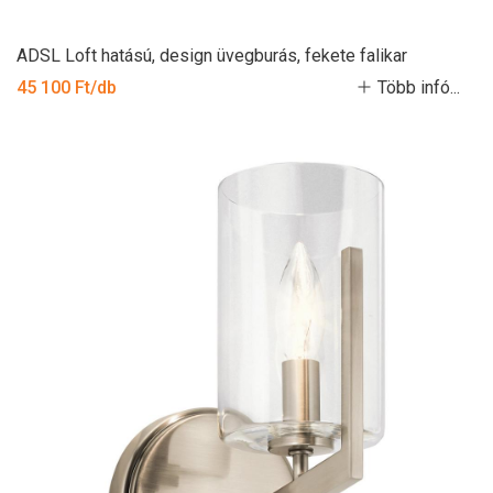
ADSL Loft hatású, design üvegburás, fekete falikar
45 100 Ft/db
Több infó...