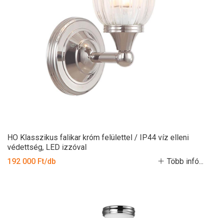
HO Klasszikus falikar króm felülettel / IP44 víz elleni
védettség, LED izzóval
192 000 Ft/db
Több infó...