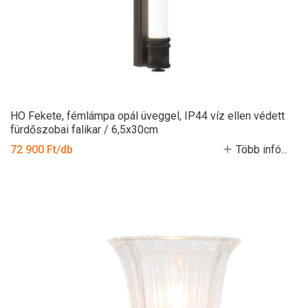
HO Fekete, fémlámpa opál üveggel, IP44 víz ellen védett
fürdőszobai falikar / 6,5x30cm
72 900 Ft/db
Több infó...