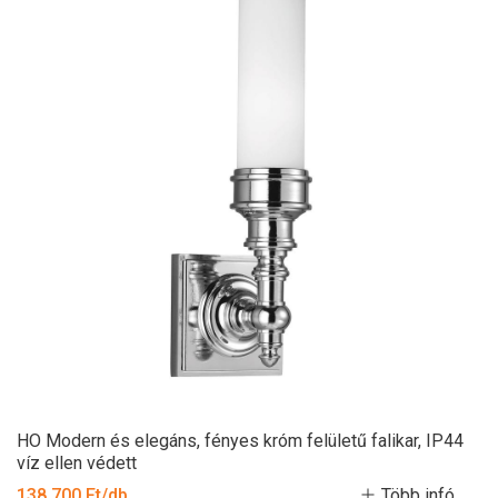
HO Modern és elegáns, fényes króm felületű falikar, IP44
víz ellen védett
138 700 Ft/db
Több infó...