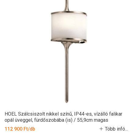
HOEL Szálcsiszolt nikkel színű, IP44-es, vízálló falikar
opál üveggel, fürdőszobába (is) / 55,9cm magas
112 900 Ft/db
Több infó...