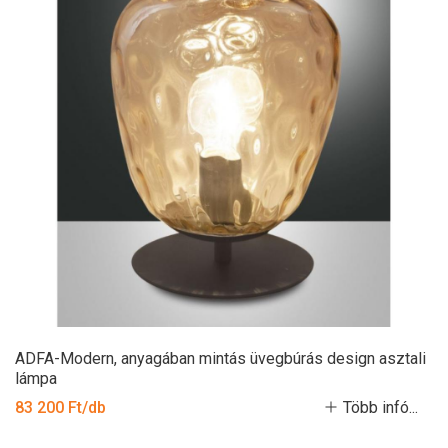
ADFA-Modern, anyagában mintás üvegbúrás design asztali
lámpa
83 200 Ft/db
Több infó...