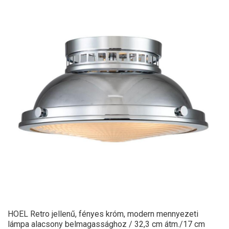
HOEL Retro jellenű, fényes króm, modern mennyezeti
lámpa alacsony belmagassághoz / 32,3 cm átm./17 cm