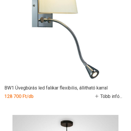
BW1 Üvegbúrás led falikar flexibilis, állitható karral
128 700 Ft/db
Több infó...