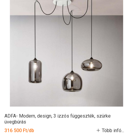
ADFA- Modern, design, 3 izzós függeszték, szürke
üvegbúrás
316 500 Ft/db
Több infó...