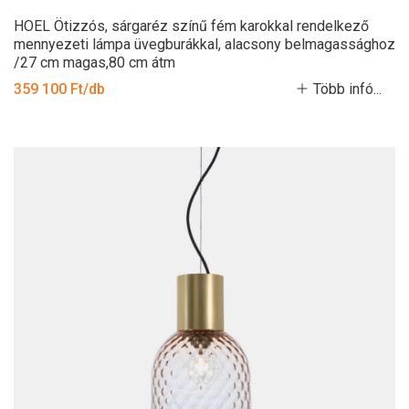
HOEL Ötizzós, sárgaréz színű fém karokkal rendelkező
mennyezeti lámpa üvegburákkal, alacsony belmagassághoz
/27 cm magas,80 cm átm
359 100 Ft/db
Több infó...