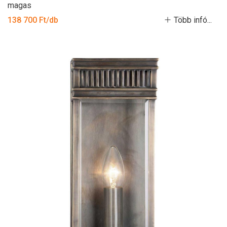
magas
138 700 Ft/db
Több infó...