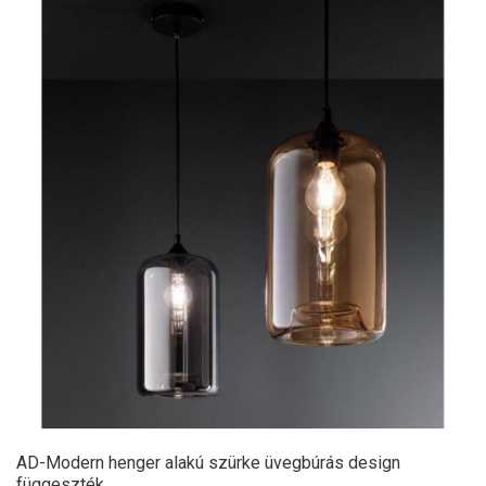
AD-Modern henger alakú szürke üvegbúrás design
függeszték