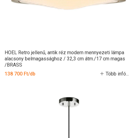
HOEL Retro jellenű, antik réz modern mennyezeti lámpa
alacsony belmagassághoz / 32,3 cm átm./17 cm magas
/BRASS
138 700 Ft/db
Több infó...