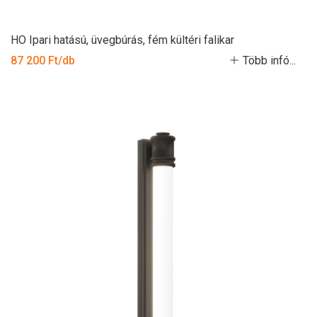
HO Ipari hatású, üvegbúrás, fém kültéri falikar
87 200 Ft/db
Több infó...