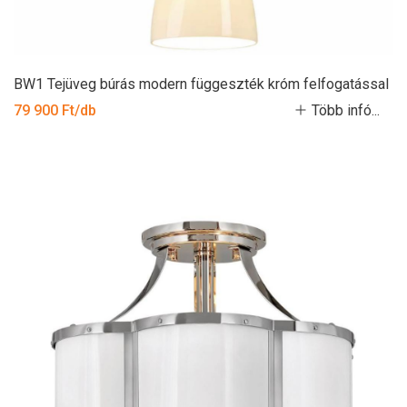
BW1 Tejüveg búrás modern függeszték króm felfogatással
79 900 Ft/db
Több infó...