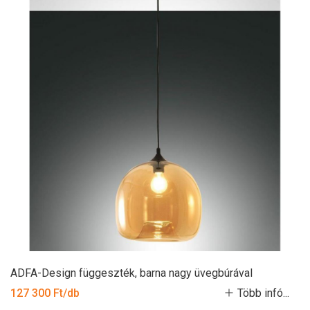
ADFA-Design függeszték, barna nagy üvegbúrával
127 300 Ft/db
Több infó...