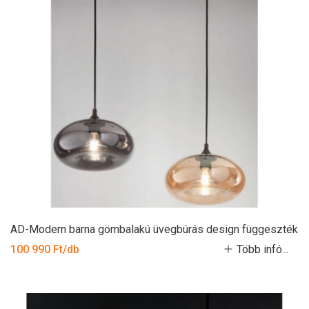
AD-Modern barna gömbalakú üvegbúrás design függeszték
100 990 Ft/db
Több infó...