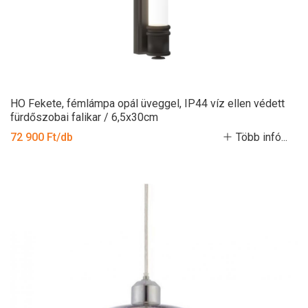
HO Fekete, fémlámpa opál üveggel, IP44 víz ellen védett
fürdőszobai falikar / 6,5x30cm
72 900 Ft/db
Több infó...