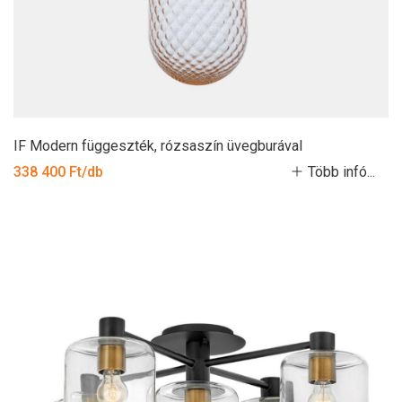
IF Modern függeszték, rózsaszín üvegburával
338 400 Ft/db
Több infó...