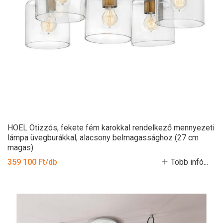
HOEL Ötizzós, fekete fém karokkal rendelkező mennyezeti
lámpa üvegburákkal, alacsony belmagassághoz (27 cm
magas)
359 100 Ft/db
Több infó...