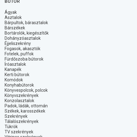
BÚTOR
Ágyak
Asztalok
Bárpultok, bárasztalok
Bárszékek
Bortárolók, kiegészítők
Dohányzóasztalok
Éjjeliszekrény
Fogasok, akasztók
Fotelek, puffok
Fürdőszoba bútorok
Íróasztalok
Kanapék
Kerti bútorok
Komódok
Konyhabútorok
Könyvespolcok, polcok
Könyvszekrények
Konzolasztalok
Padok, ládák, ottomán
Székek, karosszékek
Szekrények
Tálalószekrények
Tükrök
TV szekrények