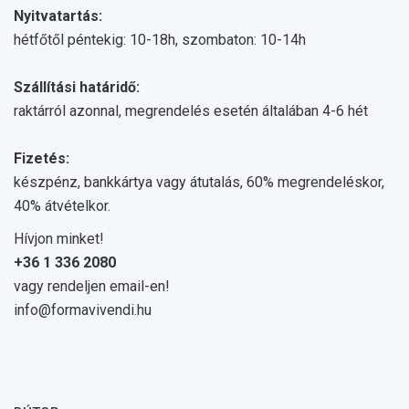
Nyitvatartás:
hétfőtől péntekig: 10-18h, szombaton: 10-14h
Szállítási határidő:
raktárról azonnal, megrendelés esetén általában 4-6 hét
Fizetés:
készpénz, bankkártya vagy átutalás, 60% megrendeléskor,
40% átvételkor.
Hívjon minket!
+36 1 336 2080
vagy rendeljen email-en!
info@formavivendi.hu