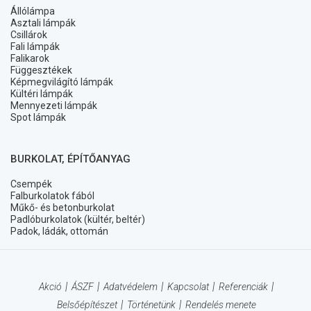
Állólámpa
Asztali lámpák
Csillárok
Fali lámpák
Falikarok
Függesztékek
Képmegvilágító lámpák
Kültéri lámpák
Mennyezeti lámpák
Spot lámpák
BURKOLAT, ÉPÍTŐANYAG
Csempék
Falburkolatok fából
Műkő- és betonburkolat
Padlóburkolatok (kültér, beltér)
Padok, ládák, ottomán
Akció
ÁSZF
Adatvédelem
Kapcsolat
Referenciák
Belsőépítészet
Történetünk
Rendelés menete