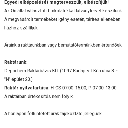
Egyedi elképzelését megtervezzük, elkészítjük!
Az Ön által választott burkolatokkal látványtervet készítünk.
A megvásárolt termékeket igény esetén, térítés ellenében
házhoz szállítjuk.
Áraink a raktárunkban vagy bemutatótermünkben értendőek.
Raktárunk:
Depochem Raktárbázis Kft. (1097 Budapest Kén utca 8. -
"N" épület 23.)
Raktár nyitvatartása:
H-CS 07:00-15:00, P 07:00-13:00
A raktárban értékesítés nem folyik.
A honlapon feltüntetett árak tájékoztató jellegûek.