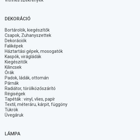
Vitrines szekrények
DEKORÁCIÓ
Bortárolók, kiegészítők
Csapok, Zuhanyszettek
Dekorációk
Faliképek
Háztartási gépek, mosogatók
Kaspók, virágládák
Kiegészitők
Kilincsek
Órák
Padok, ládák, ottomán
Párnák
Radiátor, törölközőszárító
Régiségek
Tapéták : vinyl, vlies, papír
Textil, méteráru, kárpit, függöny
Tükrök
Üvegáruk
LÁMPA