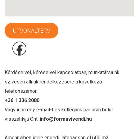
ÚTVONALTERV
Kérdéseivel, kéréseivel kapcsolatban, munkatársaink
szívesen állnak rendelkezésére a következő
telefonszámon:
+36 1 336 2080
Vagy írjon egy e-mail-t és kollegánk pár órán belül
visszahívja Önt:
info@formavivendi.hu
Amennyiben ideje engedi, látogasson el 600 m2