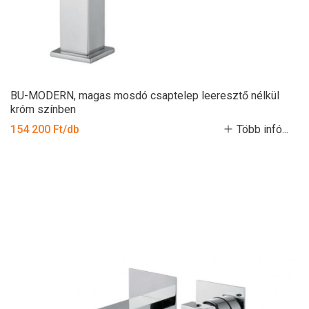
BU-MODERN, magas mosdó csaptelep leeresztő nélkül
króm színben
154 200 Ft/db
Több infó...