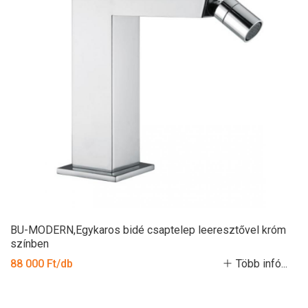
BU-MODERN,Egykaros bidé csaptelep leeresztővel króm
színben
88 000 Ft/db
Több infó...