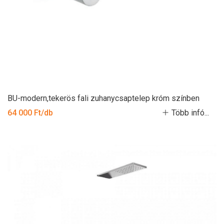
BU-modern,tekerös fali zuhanycsaptelep króm színben
64 000 Ft/db
Több infó...