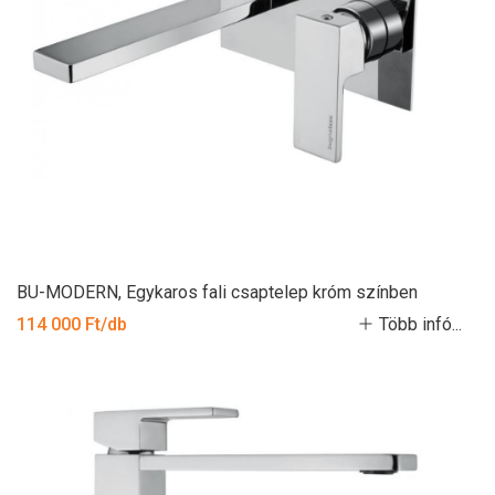
BU-MODERN, Egykaros fali csaptelep króm színben
114 000 Ft/db
Több infó...