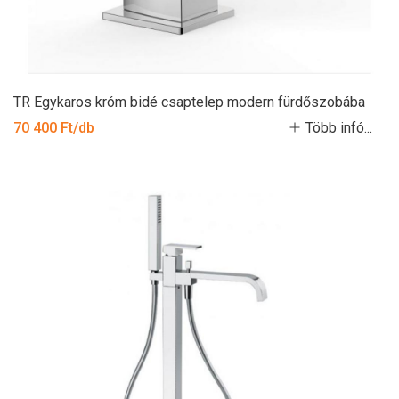
TR Egykaros króm bidé csaptelep modern fürdőszobába
70 400 Ft/db
Több infó...