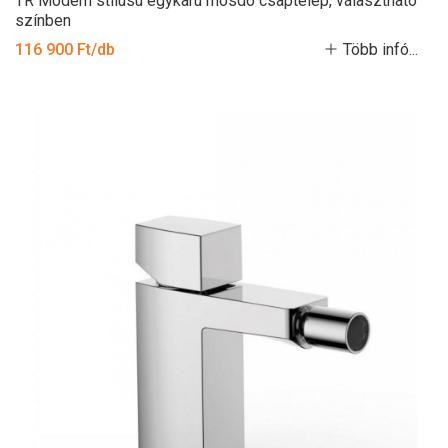
TR Modern stílusú egykarú mosdó csaptelep, választható
színben
116 900 Ft/db
Több infó...