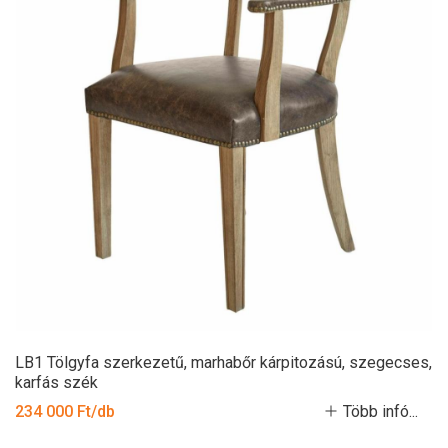
LB1 Tölgyfa szerkezetű, marhabőr kárpitozású, szegecses,
karfás szék
234 000 Ft/db
Több infó...