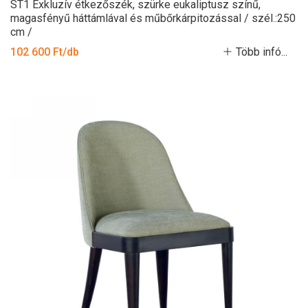
ST1 Exkluzív étkezőszék, szürke eukaliptusz színű,
magasfényű háttámlával és műbőrkárpitozással / szél.:250
cm /
102 600 Ft/db
Több infó...