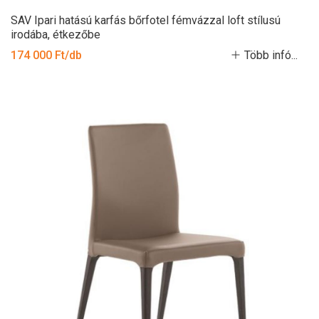
SAV Ipari hatású karfás bőrfotel fémvázzal loft stílusú
irodába, étkezőbe
174 000 Ft/db
Több infó...