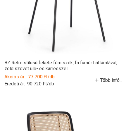
BZ Retro stílusú fekete fém szék, fa furnér háttámlával,
zöld szövet ülő- és karrésszel
Akciós ár: 77 700 Ft/db
Több infó...
Eredeti ár: 90 720 Ft/db