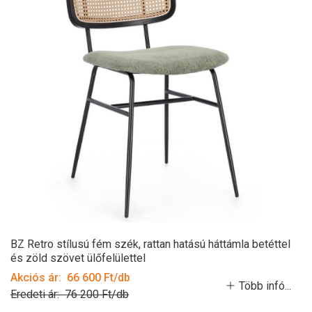
BZ Retro stílusú fém szék, rattan hatású háttámla betéttel
és zöld szövet ülőfelülettel
Akciós ár: 66 600 Ft/db
Több infó...
Eredeti ár: 76 200 Ft/db