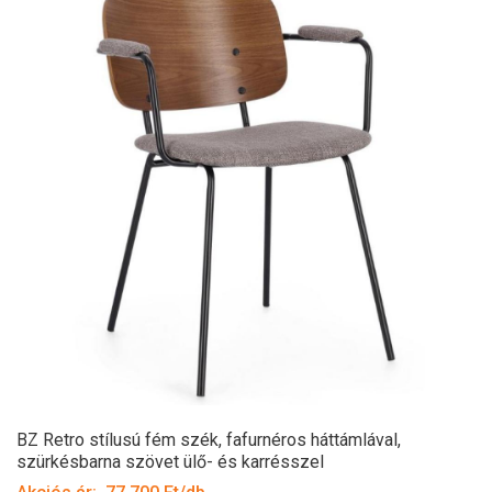
BZ Retro stílusú fém szék, fafurnéros háttámlával,
szürkésbarna szövet ülő- és karrésszel