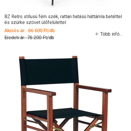
BZ Retro stílusú fém szék, rattan hatású háttámla betéttel
és szürke szövet ülőfelülettel
Akciós ár: 66 600 Ft/db
Több infó...
Eredeti ár: 76 200 Ft/db