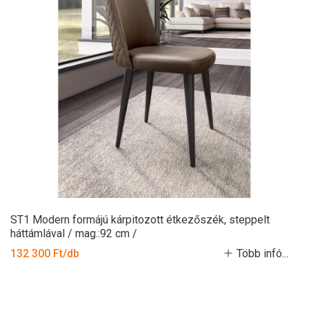
ST1 Modern formájú kárpitozott étkezőszék, steppelt
háttámlával / mag.:92 cm /
132 300 Ft/db
Több infó...