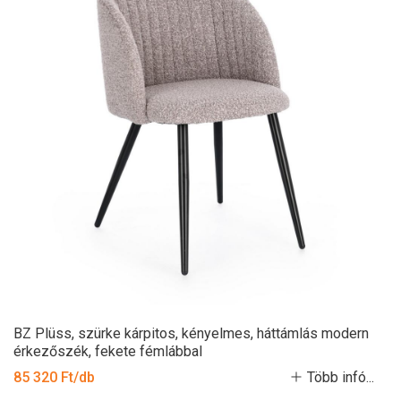
BZ Plüss, szürke kárpitos, kényelmes, háttámlás modern
érkezőszék, fekete fémlábbal
85 320 Ft/db
Több infó...