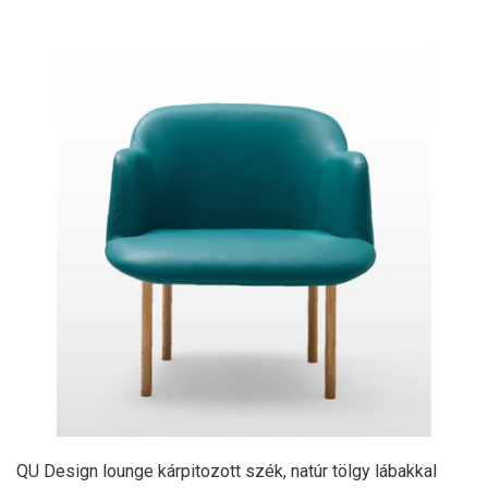
QU Design lounge kárpitozott szék, natúr tölgy lábakkal