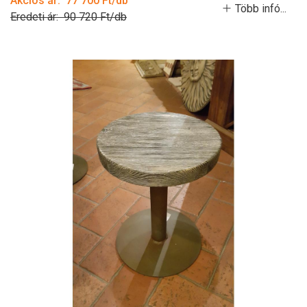
Akciós ár: 77 700 Ft/db
Több infó...
Eredeti ár: 90 720 Ft/db