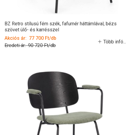
BZ Retro stílusú fém szék, fafurnér háttámlával, bézs
szövet ülő- és karrésszel
Akciós ár: 77 700 Ft/db
Több infó...
Eredeti ár: 90 720 Ft/db