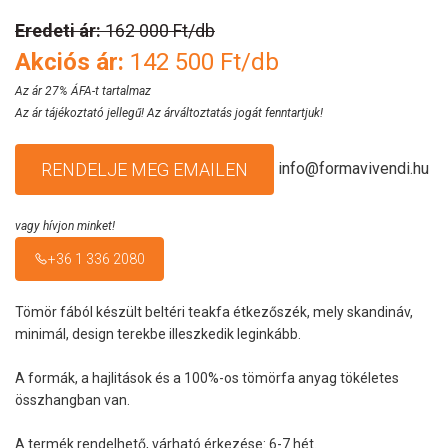
Eredeti ár:
162 000 Ft/db
Akciós ár:
142 500 Ft/db
Az ár 27% ÁFA-t tartalmaz
Az ár tájékoztató jellegű! Az árváltoztatás jogát fenntartjuk!
info@formavivendi.hu
RENDELJE MEG EMAILEN
vagy hívjon minket!
+36 1 336 2080
Tömör fából készült beltéri teakfa étkezőszék, mely skandináv,
minimál, design terekbe illeszkedik leginkább.
A formák, a hajlitások és a 100%-os tömörfa anyag tökéletes
összhangban van.
A termék rendelhető, várható érkezése: 6-7 hét.