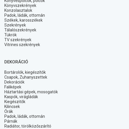
Könyvespolcok, polcok
Könyvszekrények
Konzolasztalok
Padok, ládák, ottomán
Székek, karosszékek
Szekrények
Tálalószekrények
Tükrök
TV szekrények
Vitrines szekrények
DEKORÁCIÓ
Bortárolók, kiegészítők
Csapok, Zuhanyszettek
Dekorációk
Faliképek
Háztartási gépek, mosogatók
Kaspók, virágládák
Kiegészitők
Kilincsek
Órák
Padok, ládák, ottomán
Párnák
Radiátor, törölközőszárító