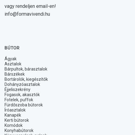
vagy rendeljen email-en!
info@formavivendi.hu
BÚTOR
Ágyak
Asztalok
Bárpultok, bárasztalok
Bárszékek
Bortárolók, kiegészítők
Dohányzóasztalok
Éjjeliszekrény
Fogasok, akasztók
Fotelek, puffok
Fürdőszoba bútorok
Íróasztalok
Kanapék
Kerti bútorok
Komódok
Konyhabútorok