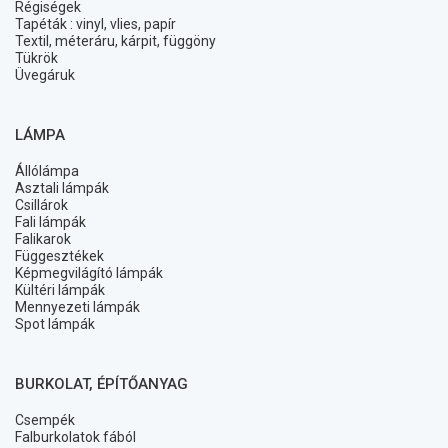
Régiségek
Tapéták : vinyl, vlies, papír
Textil, méteráru, kárpit, függöny
Tükrök
Üvegáruk
LÁMPA
Állólámpa
Asztali lámpák
Csillárok
Fali lámpák
Falikarok
Függesztékek
Képmegvilágító lámpák
Kültéri lámpák
Mennyezeti lámpák
Spot lámpák
BURKOLAT, ÉPÍTŐANYAG
Csempék
Falburkolatok fából