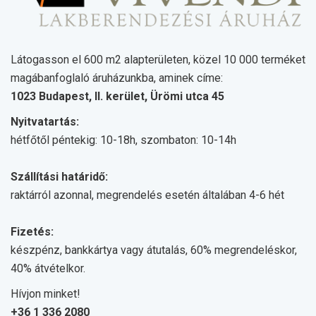
Látogasson el 600 m2 alapterületen, közel 10 000 terméket
magábanfoglaló áruházunkba, aminek címe:
1023 Budapest, II. kerület, Ürömi utca 45
Nyitvatartás:
hétfőtől péntekig: 10-18h, szombaton: 10-14h
Szállítási határidő:
raktárról azonnal, megrendelés esetén általában 4-6 hét
Fizetés:
készpénz, bankkártya vagy átutalás, 60% megrendeléskor,
40% átvételkor.
Hívjon minket!
+36 1 336 2080