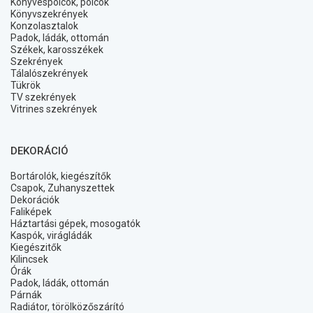
Könyvespolcok, polcok
Könyvszekrények
Konzolasztalok
Padok, ládák, ottomán
Székek, karosszékek
Szekrények
Tálalószekrények
Tükrök
TV szekrények
Vitrines szekrények
DEKORÁCIÓ
Bortárolók, kiegészítők
Csapok, Zuhanyszettek
Dekorációk
Faliképek
Háztartási gépek, mosogatók
Kaspók, virágládák
Kiegészitők
Kilincsek
Órák
Padok, ládák, ottomán
Párnák
Radiátor, törölközőszárító