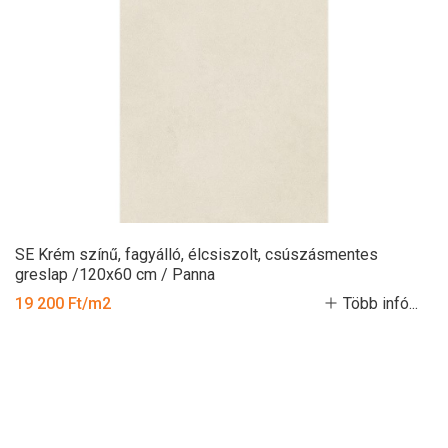
SE Krém színű, fagyálló, élcsiszolt, csúszásmentes
greslap /120x60 cm / Panna
19 200 Ft/m2
Több infó...