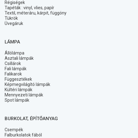
Régiségek
Tapéták : vinyl, vlies, papír
Textil, méteráru, kárpit, függöny
Tükrök
Üvegáruk
LÁMPA
Állólámpa
Asztali lámpák
Csillárok
Fali lámpák
Falikarok
Függesztékek
Képmegvilágító lámpák
Kültéri lámpák
Mennyezeti lámpák
Spot lámpák
BURKOLAT, ÉPÍTŐANYAG
Csempék
Falburkolatok fából