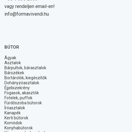
vagy rendeljen email-en!
info@formavivendi.hu
BÚTOR
Ágyak
Asztalok
Bárpultok, bárasztalok
Bárszékek
Bortárolók, kiegészítők
Dohányzóasztalok
Éjjeliszekrény
Fogasok, akasztók
Fotelek, puffok
Fürdőszoba bútorok
Íróasztalok
Kanapék
Kerti bútorok
Komódok
Konyhabútorok