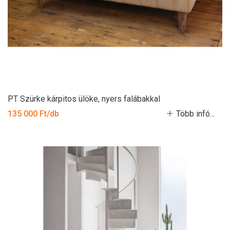
PT Szürke kárpitos ülöke, nyers falábakkal
135 000 Ft/db
Több infó...