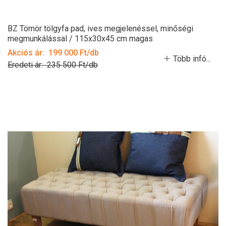
BZ Tömör tölgyfa pad, ives megjelenéssel, minőségi
megmunkálással / 115x30x45 cm magas
Akciós ár: 199 000 Ft/db
Több infó...
Eredeti ár: 235 500 Ft/db