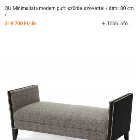
QU Minimalista modern puff szürke szövettel / átm.: 80 cm
/
318 700 Ft/db
Több infó...