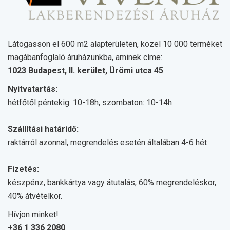
Látogasson el 600 m2 alapterületen, közel 10 000 terméket
magábanfoglaló áruházunkba, aminek címe:
1023 Budapest, II. kerület, Ürömi utca 45
Nyitvatartás:
hétfőtől péntekig: 10-18h, szombaton: 10-14h
Szállítási határidő:
raktárról azonnal, megrendelés esetén általában 4-6 hét
Fizetés:
készpénz, bankkártya vagy átutalás, 60% megrendeléskor,
40% átvételkor.
Hívjon minket!
+36 1 336 2080