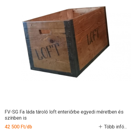
FV-SG Fa láda tároló loft enteriőrbe egyedi méretben és
színben is
42 500 Ft/db
Több infó...