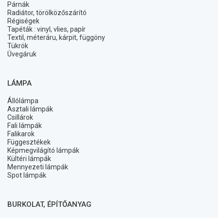
Párnák
Radiátor, törölközőszárító
Régiségek
Tapéták : vinyl, vlies, papír
Textil, méteráru, kárpit, függöny
Tükrök
Üvegáruk
LÁMPA
Állólámpa
Asztali lámpák
Csillárok
Fali lámpák
Falikarok
Függesztékek
Képmegvilágító lámpák
Kültéri lámpák
Mennyezeti lámpák
Spot lámpák
BURKOLAT, ÉPÍTŐANYAG