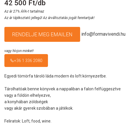
42 500 Ft/db
Az ár 27% ÁFA-t tartalmaz
Az ár tájékoztató jellegű! Az árváltoztatás jogát fenntartjuk!
info@formavivendi.hu
RENDELJE MEG EMAILEN
vagy hívjon minket!
+36 1 336 2080
Egyedi tömörfa tároló láda modern és loft környezetbe.
Tárolhatóak benne könyvek a nappaliban a falon felfüggesztve
vagy a földön elhelyezve,
a konyhában zöldségek
vagy akár gyerek szobában a játékok.
Feliratok: Loft, food, wine.