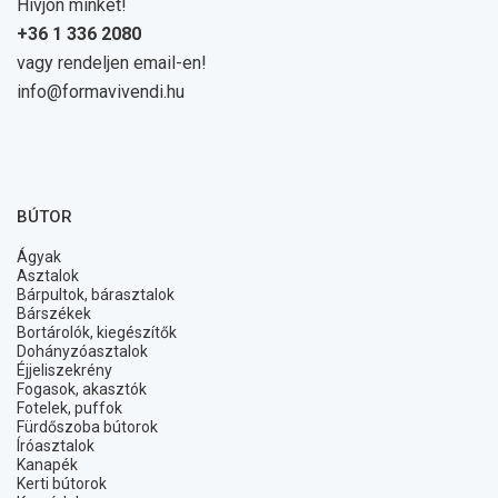
Hívjon minket!
+36 1 336 2080
vagy rendeljen email-en!
info@formavivendi.hu
BÚTOR
Ágyak
Asztalok
Bárpultok, bárasztalok
Bárszékek
Bortárolók, kiegészítők
Dohányzóasztalok
Éjjeliszekrény
Fogasok, akasztók
Fotelek, puffok
Fürdőszoba bútorok
Íróasztalok
Kanapék
Kerti bútorok