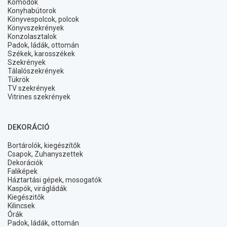
Komódok
Konyhabútorok
Könyvespolcok, polcok
Könyvszekrények
Konzolasztalok
Padok, ládák, ottomán
Székek, karosszékek
Szekrények
Tálalószekrények
Tükrök
TV szekrények
Vitrines szekrények
DEKORÁCIÓ
Bortárolók, kiegészítők
Csapok, Zuhanyszettek
Dekorációk
Faliképek
Háztartási gépek, mosogatók
Kaspók, virágládák
Kiegészitők
Kilincsek
Órák
Padok, ládák, ottomán