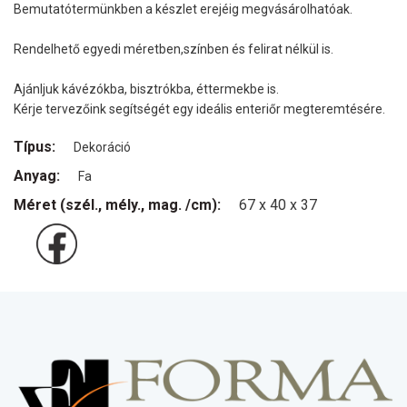
Bemutatótermünkben a készlet erejéig megvásárolhatóak.
Rendelhető egyedi méretben,színben és felirat nélkül is.
Ajánljuk kávézókba, bisztrókba, éttermekbe is.
Kérje tervezőink segítségét egy ideális enteriőr megteremtésére.
Típus:
Dekoráció
Anyag:
Fa
Méret (szél., mély., mag. /cm):
67 x 40 x 37