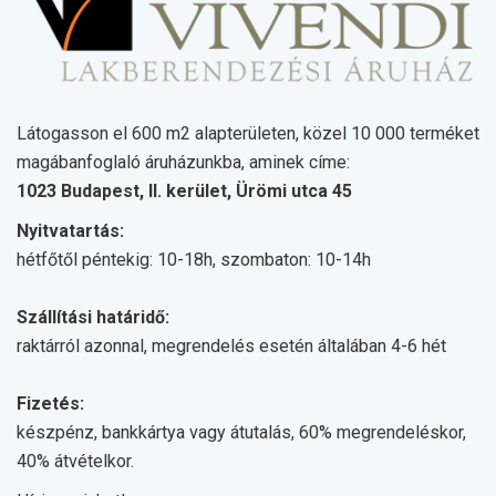
Látogasson el 600 m2 alapterületen, közel 10 000 terméket
magábanfoglaló áruházunkba, aminek címe:
1023 Budapest, II. kerület, Ürömi utca 45
Nyitvatartás:
hétfőtől péntekig: 10-18h, szombaton: 10-14h
Szállítási határidő:
raktárról azonnal, megrendelés esetén általában 4-6 hét
Fizetés:
készpénz, bankkártya vagy átutalás, 60% megrendeléskor,
40% átvételkor.