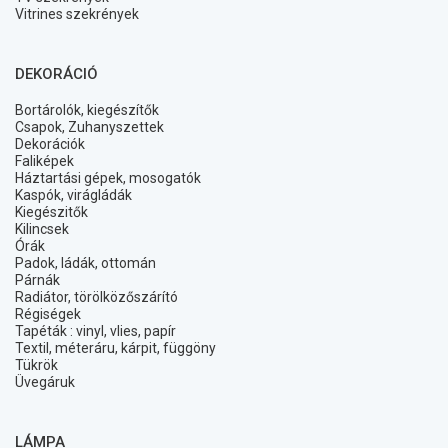
Vitrines szekrények
DEKORÁCIÓ
Bortárolók, kiegészítők
Csapok, Zuhanyszettek
Dekorációk
Faliképek
Háztartási gépek, mosogatók
Kaspók, virágládák
Kiegészitők
Kilincsek
Órák
Padok, ládák, ottomán
Párnák
Radiátor, törölközőszárító
Régiségek
Tapéták : vinyl, vlies, papír
Textil, méteráru, kárpit, függöny
Tükrök
Üvegáruk
LÁMPA