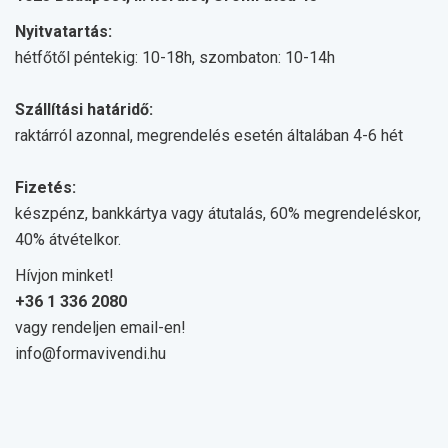
Nyitvatartás:
hétfőtől péntekig: 10-18h, szombaton: 10-14h
Szállítási határidő:
raktárról azonnal, megrendelés esetén általában 4-6 hét
Fizetés:
készpénz, bankkártya vagy átutalás, 60% megrendeléskor,
40% átvételkor.
Hívjon minket!
+36 1 336 2080
vagy rendeljen email-en!
info@formavivendi.hu