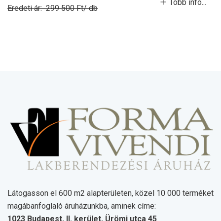
Több infó...
Eredeti ár: 299 500 Ft/ db
Látogasson el 600 m2 alapterületen, közel 10 000 terméket
magábanfoglaló áruházunkba, aminek címe:
1023 Budapest, II. kerület, Ürömi utca 45