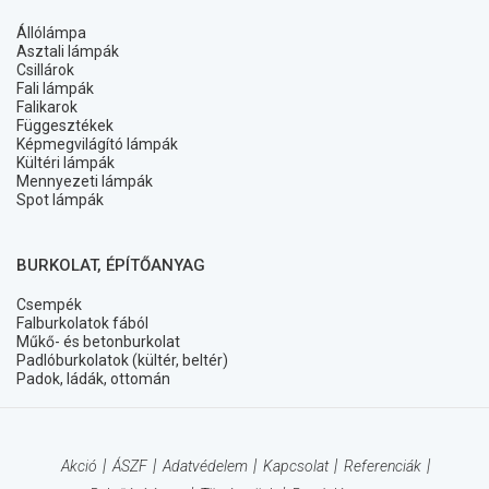
Állólámpa
Asztali lámpák
Csillárok
Fali lámpák
Falikarok
Függesztékek
Képmegvilágító lámpák
Kültéri lámpák
Mennyezeti lámpák
Spot lámpák
BURKOLAT, ÉPÍTŐANYAG
Csempék
Falburkolatok fából
Műkő- és betonburkolat
Padlóburkolatok (kültér, beltér)
Padok, ládák, ottomán
Akció
ÁSZF
Adatvédelem
Kapcsolat
Referenciák