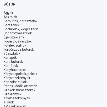
BÚTOR
Ágyak
Asztalok
Bárpultok, bárasztalok
Bárszékek
Bortárolók, kiegészítők
Dohányzóasztalok
Éjjeliszekrény
Fogasok, akasztók
Fotelek, puffok
Fürdőszoba bútorok
Íróasztalok
Kanapék
Kerti bútorok
Komódok
Konyhabútorok
Könyvespolcok, polcok
Könyvszekrények
Konzolasztalok
Padok, ládák, ottomán
Székek, karosszékek
Szekrények
Tálalószekrények
Tükrök
TV szekrények