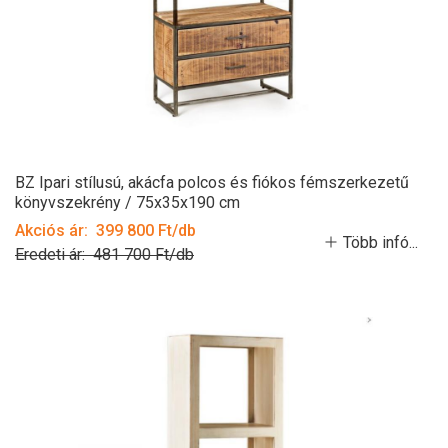
BZ Ipari stílusú, akácfa polcos és fiókos fémszerkezetű
könyvszekrény / 75x35x190 cm
Akciós ár: 399 800 Ft/db
Több infó...
Eredeti ár: 481 700 Ft/db