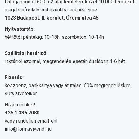
Látogasson el 600 m2 alapterületen, közel 10 000 terméket
magábanfoglaló áruházunkba, aminek címe:
1023 Budapest, II. kerület, Ürömi utca 45
Nyitvatartás:
hétfőtől péntekig: 10-18h, szombaton: 10-14h
Szállítási határidő:
raktárról azonnal, megrendelés esetén általában 4-6 hét
Fizetés:
készpénz, bankkártya vagy átutalás, 60% megrendeléskor,
40% átvételkor.
Hívjon minket!
+36 1 336 2080
vagy rendeljen email-en!
info@formavivendi.hu