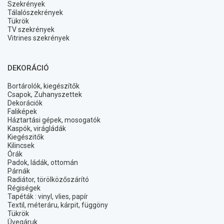
Szekrények
Tálalószekrények
Tükrök
TV szekrények
Vitrines szekrények
DEKORÁCIÓ
Bortárolók, kiegészítők
Csapok, Zuhanyszettek
Dekorációk
Faliképek
Háztartási gépek, mosogatók
Kaspók, virágládák
Kiegészitők
Kilincsek
Órák
Padok, ládák, ottomán
Párnák
Radiátor, törölközőszárító
Régiségek
Tapéták : vinyl, vlies, papír
Textil, méteráru, kárpit, függöny
Tükrök
Üvegáruk