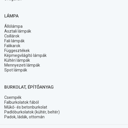
LÁMPA
Állólámpa
Asztali lámpák
Csillárok
Fali lámpák
Falikarok
Függesztékek
Képmegvilágító lámpák
Kültéri lámpák
Mennyezeti lámpák
Spot lámpák
BURKOLAT, ÉPÍTŐANYAG
Csempék
Falburkolatok fából
Műkő- és betonburkolat
Padlóburkolatok (kültér, beltér)
Padok, ládák, ottomán