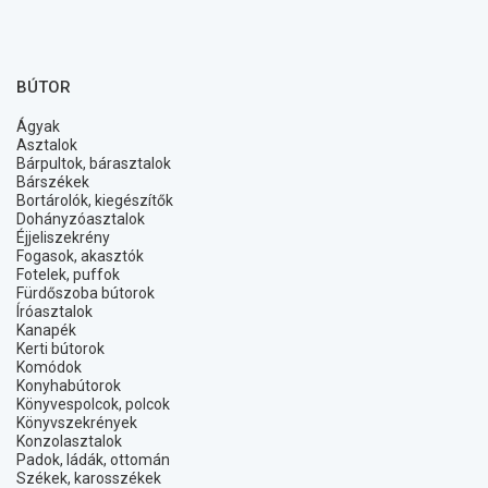
BÚTOR
Ágyak
Asztalok
Bárpultok, bárasztalok
Bárszékek
Bortárolók, kiegészítők
Dohányzóasztalok
Éjjeliszekrény
Fogasok, akasztók
Fotelek, puffok
Fürdőszoba bútorok
Íróasztalok
Kanapék
Kerti bútorok
Komódok
Konyhabútorok
Könyvespolcok, polcok
Könyvszekrények
Konzolasztalok
Padok, ládák, ottomán
Székek, karosszékek