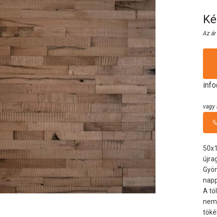
Ké
Az ár
inf
vagy 
50x1
újra
Gyön
napp
A tö
nem 
töké