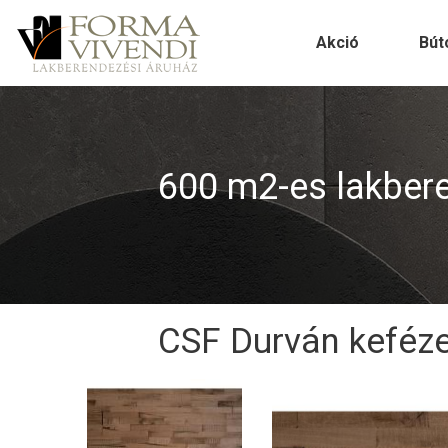
Akció
Bút
600 m2-es lakberen
CSF Durván kefézet