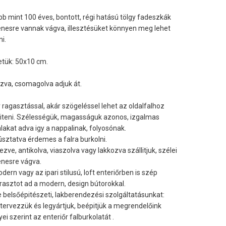
bb mint 100 éves, bontott, régi hatású tölgy fadeszkák
nesre vannak vágva, illesztésüket könnyen meg lehet
ni.
tük: 50x10 cm.
ázva, csomagolva adjuk át.
 ragasztással, akár szögeléssel lehet az oldalfalhoz
iteni. Szélességük, magasságuk azonos, izgalmas
lakat adva igy a nappalinak, folyosónak.
úsztatva érdemes a falra burkolni.
ezve, antikolva, viaszolva vagy lakkozva szállitjuk, szélei
nesre vágva.
dern vagy az ipari stilusú, loft enteriőrben is szép
rasztot ad a modern, design bútorokkal.
e belsőépitészeti, lakberendezési szolgáltatásunkat:
ervezzük és legyártjuk, beépitjük a megrendelőink
yei szerint az enteriőr falburkolatát .