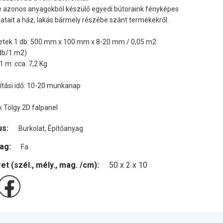
e azonos anyagokból készülő egyedi bútoraink fényképes
latait a ház, lakás bármely részébe szánt termékekről.
tek 1 db: 500 mm x 100 mm x 8-20 mm / 0,05 m2
db/1 m2)
 1 m: cca. 7,2 Kg
lítási idő: 10-20 munkanap
k Tölgy 2D falpanel
us:
Burkolat, Építőanyag
ag:
Fa
et (szél., mély., mag. /cm):
50 x 2 x 10