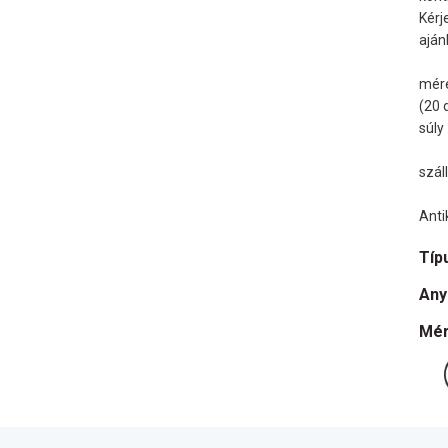
Kérj
aján
mére
(20 
súly
szál
Anti
Típ
Any
Mér