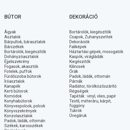
BÚTOR
DEKORÁCIÓ
Ágyak
Bortárolók, kiegészítők
Asztalok
Csapok, Zuhanyszettek
Bárpultok, bárasztalok
Dekorációk
Bárszékek
Faliképek
Bortárolók, kiegészítők
Háztartási gépek, mosogatók
Dohányzóasztalok
Kaspók, virágládák
Éjjeliszekrény
Kiegészitők
Fogasok, akasztók
Kilincsek
Fotelek, puffok
Órák
Fürdőszoba bútorok
Padok, ládák, ottomán
Íróasztalok
Párnák
Kanapék
Radiátor, törölközőszárító
Kerti bútorok
Régiségek
Komódok
Tapéták : vinyl, vlies, papír
Konyhabútorok
Textil, méteráru, kárpit,
függöny
Könyvespolcok, polcok
Tükrök
Könyvszekrények
Üvegáruk
Konzolasztalok
Padok, ládák, ottomán
Székek, karosszékek