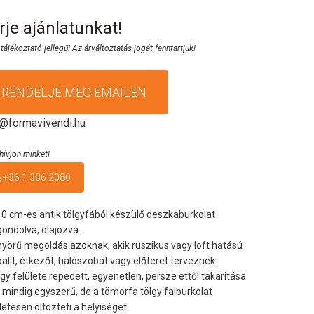
rje ajánlatunkat!
 tájékoztató jellegű! Az árváltoztatás jogát fenntartjuk!
RENDELJE MEG EMAILEN
o@formavivendi.hu
hívjon minket!
+36 1 336 2080
0 cm-es antik tölgyfából készülő deszkaburkolat
gondolva, olajozva.
yörű megoldás azoknak, akik ruszikus vagy loft hatású
alit, étkezőt, hálószobát vagy előteret terveznek.
lgy felülete repedett, egyenetlen, persze ettől takaritása
mindig egyszerű, de a tömörfa tölgy falburkolat
letesen öltözteti a helyiséget.