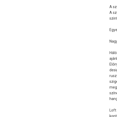
A sz
A sz
szin
Egye
Nagy
Háló
ajánl
Előn
desi
rusz
szig
megv
szín
hang
Loft
kont