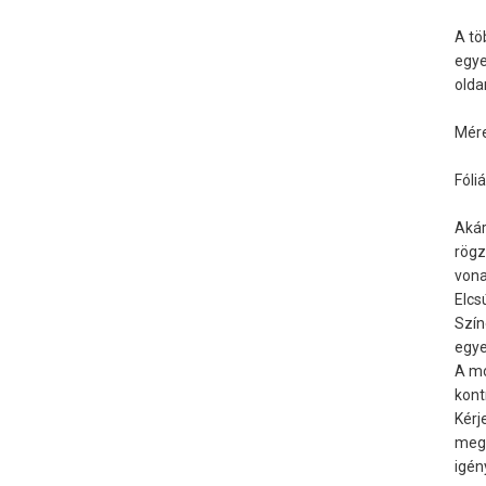
A tö
egye
olda
Mére
Fóli
Akár
rögz
vona
Elcs
Szín
egye
A mo
kont
Kérj
megt
igén