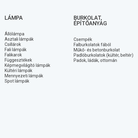
LÁMPA
BURKOLAT,
ÉPÍTŐANYAG
Állólámpa
Asztali lámpák
Csempék
Csillárok
Falburkolatok fából
Fali lámpák
Műkő- és betonburkolat
Falikarok
Padlóburkolatok (kültér, beltér)
Függesztékek
Padok, ládák, ottomán
Képmegvilágító lámpák
Kültéri lámpák
Mennyezeti lámpák
Spot lámpák