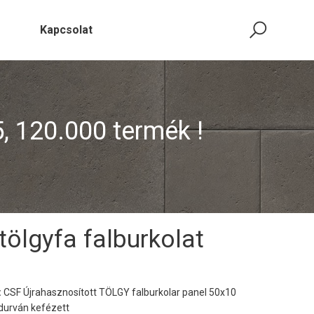
Kapcsolat
5, 120.000 termék !
tölgyfa falburkolat
:
CSF Újrahasznosított TÖLGY falburkolar panel 50x10
durván kefézett