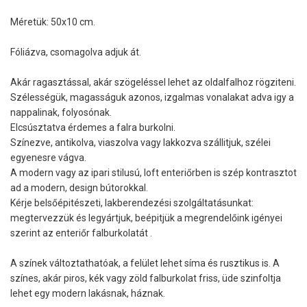
Méretük: 50x10 cm.
Fóliázva, csomagolva adjuk át.
Akár ragasztással, akár szögeléssel lehet az oldalfalhoz rögziteni.
Szélességük, magasságuk azonos, izgalmas vonalakat adva igy a
nappalinak, folyosónak.
Elcsúsztatva érdemes a falra burkolni.
Színezve, antikolva, viaszolva vagy lakkozva szállitjuk, szélei
egyenesre vágva.
A modern vagy az ipari stilusú, loft enteriőrben is szép kontrasztot
ad a modern, design bútorokkal.
Kérje belsőépitészeti, lakberendezési szolgáltatásunkat:
megtervezzük és legyártjuk, beépitjük a megrendelőink igényei
szerint az enteriőr falburkolatát .
A színek változtathatóak, a felület lehet síma és rusztikus is. A
színes, akár piros, kék vagy zöld falburkolat friss, üde szinfoltja
lehet egy modern lakásnak, háznak.