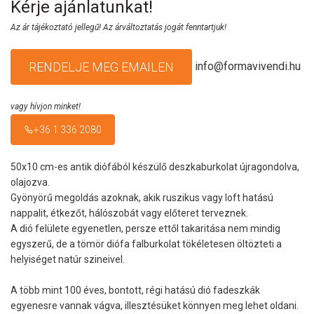
Kérje ajánlatunkat!
Az ár tájékoztató jellegű! Az árváltoztatás jogát fenntartjuk!
info@formavivendi.hu
RENDELJE MEG EMAILEN
vagy hívjon minket!
+36 1 336 2080
50x10 cm-es antik diófából készülő deszkaburkolat újragondolva,
olajozva.
Gyönyörű megoldás azoknak, akik ruszikus vagy loft hatású
nappalit, étkezőt, hálószobát vagy előteret terveznek.
A dió felülete egyenetlen, persze ettől takaritása nem mindig
egyszerű, de a tömör diófa falburkolat tökéletesen öltözteti a
helyiséget natúr szineivel.
A több mint 100 éves, bontott, régi hatású dió fadeszkák
egyenesre vannak vágva, illesztésüket könnyen meg lehet oldani.