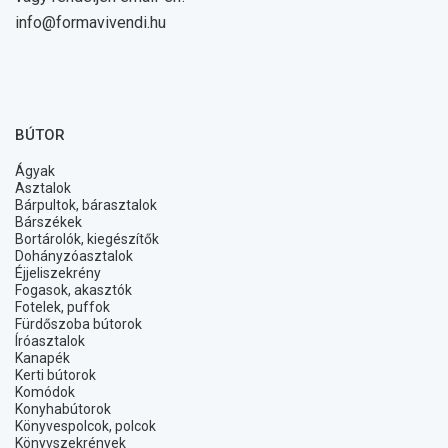
info@formavivendi.hu
BÚTOR
Ágyak
Asztalok
Bárpultok, bárasztalok
Bárszékek
Bortárolók, kiegészítők
Dohányzóasztalok
Éjjeliszekrény
Fogasok, akasztók
Fotelek, puffok
Fürdőszoba bútorok
Íróasztalok
Kanapék
Kerti bútorok
Komódok
Konyhabútorok
Könyvespolcok, polcok
Könyvszekrények