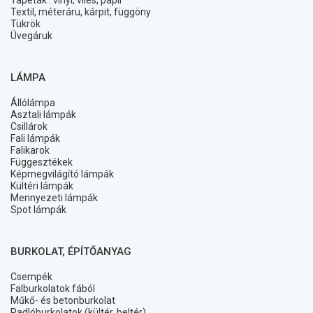
Tapéták : vinyl, vlies, papír
Textil, méteráru, kárpit, függöny
Tükrök
Üvegáruk
LÁMPA
Állólámpa
Asztali lámpák
Csillárok
Fali lámpák
Falikarok
Függesztékek
Képmegvilágító lámpák
Kültéri lámpák
Mennyezeti lámpák
Spot lámpák
BURKOLAT, ÉPÍTŐANYAG
Csempék
Falburkolatok fából
Műkő- és betonburkolat
Padlóburkolatok (kültér, beltér)