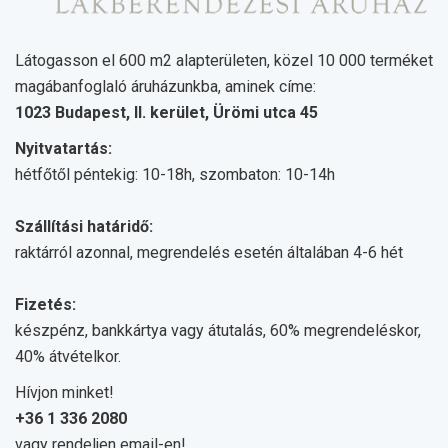
Látogasson el 600 m2 alapterületen, közel 10 000 terméket
magábanfoglaló áruházunkba, aminek címe:
1023 Budapest, II. kerület, Ürömi utca 45
Nyitvatartás:
hétfőtől péntekig: 10-18h, szombaton: 10-14h
Szállítási határidő:
raktárról azonnal, megrendelés esetén általában 4-6 hét
Fizetés:
készpénz, bankkártya vagy átutalás, 60% megrendeléskor,
40% átvételkor.
Hívjon minket!
+36 1 336 2080
vagy rendeljen email-en!