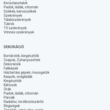
Konzolasztalok
Padok, ládák, ottomán
Székek, karosszékek
Szekrények
Tálalószekrények
Tükrök
TV szekrények
Vitrines szekrények
DEKORÁCIÓ
Bortárolók, kiegészítők
Csapok, Zuhanyszettek
Dekorációk
Faliképek
Háztartási gépek, mosogatók
Kaspók, virágládák
Kiegészitők
Kilincsek
Órák
Padok, ládák, ottomán
Párnák
Radiátor, törölközőszárító
Régiségek