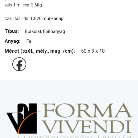
súly 1 m: cca. 3,6Kg
szállítási idő: 10-20 munkanap
Típus:
Burkolat, Építőanyag
Anyag:
Fa
Méret (szél., mély., mag. /cm):
50 x 3 x 10