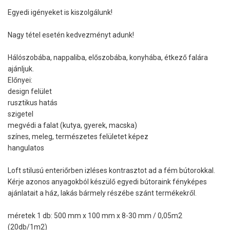
Egyedi igényeket is kiszolgálunk!
Nagy tétel esetén kedvezményt adunk!
Hálószobába, nappaliba, előszobába, konyhába, étkező falára
ajánljuk.
Előnyei:
design felület
rusztikus hatás
szigetel
megvédi a falat (kutya, gyerek, macska)
színes, meleg, természetes felületet képez
hangulatos
Loft stilusú enteriőrben izléses kontrasztot ad a fém bútorokkal.
Kérje azonos anyagokból készülő egyedi bútoraink fényképes
ajánlatait a ház, lakás bármely részébe szánt termékekről.
méretek 1 db: 500 mm x 100 mm x 8-30 mm / 0,05m2
(20db/1m2)