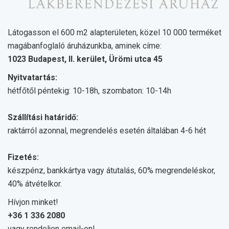
Látogasson el 600 m2 alapterületen, közel 10 000 terméket
magábanfoglaló áruházunkba, aminek címe:
1023 Budapest, II. kerület, Ürömi utca 45
Nyitvatartás:
hétfőtől péntekig: 10-18h, szombaton: 10-14h
Szállítási határidő:
raktárról azonnal, megrendelés esetén általában 4-6 hét
Fizetés:
készpénz, bankkártya vagy átutalás, 60% megrendeléskor,
40% átvételkor.
Hívjon minket!
+36 1 336 2080
vagy rendeljen email-en!