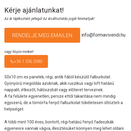
Kérje ajánlatunkat!
Az ár tájékoztató jellegű! Az árváltoztatás jogát fenntartjuk!
info@formavivendi.hu
RENDELJE MEG EMAILEN
vagy hívjon minket!
+36 1 336 2080
50x10 cm-es panelek, régi, antik fából készülő falburkolat.
Gyönyörű megoldás azoknak, akik ruszikus vagy loft hatású
nappalit, étkezőt, hálószobát vagy előteret terveznek.
A fa felülete egyenetlen, persze ettől takaritása nem mindig
egyszerű, de a tömörfa fenyő falburkolat tökéletesen öltözteti a
helyiséget.
A több mint 100 éves, bontott, régi hatású fenyő fadeszkák
egyenesre vannak vágva, illesztésüket könnyen meg lehet oldani.