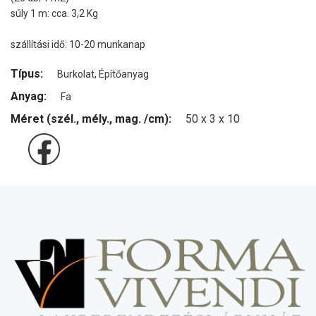
súly 1 m: cca. 3,2 Kg
szállítási idő: 10-20 munkanap
Típus:
Burkolat, Építőanyag
Anyag:
Fa
Méret (szél., mély., mag. /cm):
50 x 3 x 10