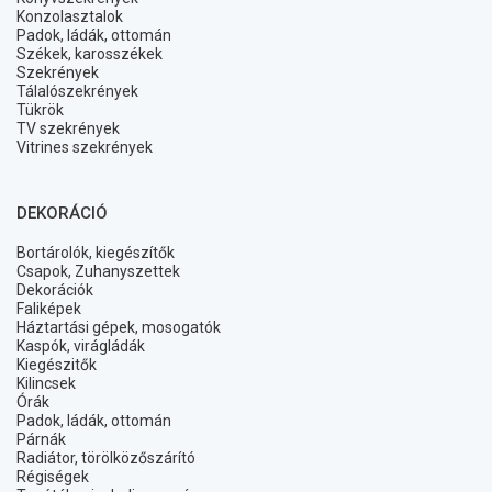
Konzolasztalok
Padok, ládák, ottomán
Székek, karosszékek
Szekrények
Tálalószekrények
Tükrök
TV szekrények
Vitrines szekrények
DEKORÁCIÓ
Bortárolók, kiegészítők
Csapok, Zuhanyszettek
Dekorációk
Faliképek
Háztartási gépek, mosogatók
Kaspók, virágládák
Kiegészitők
Kilincsek
Órák
Padok, ládák, ottomán
Párnák
Radiátor, törölközőszárító
Régiségek