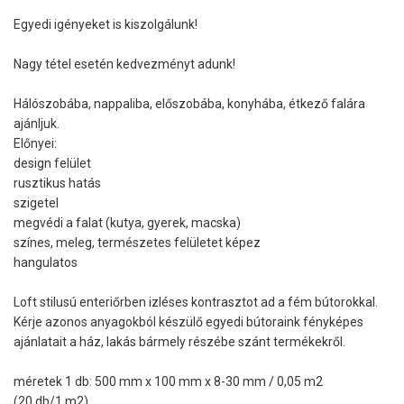
Egyedi igényeket is kiszolgálunk!
Nagy tétel esetén kedvezményt adunk!
Hálószobába, nappaliba, előszobába, konyhába, étkező falára
ajánljuk.
Előnyei:
design felület
rusztikus hatás
szigetel
megvédi a falat (kutya, gyerek, macska)
színes, meleg, természetes felületet képez
hangulatos
Loft stilusú enteriőrben izléses kontrasztot ad a fém bútorokkal.
Kérje azonos anyagokból készülő egyedi bútoraink fényképes
ajánlatait a ház, lakás bármely részébe szánt termékekről.
méretek 1 db: 500 mm x 100 mm x 8-30 mm / 0,05 m2
(20 db/1 m2)