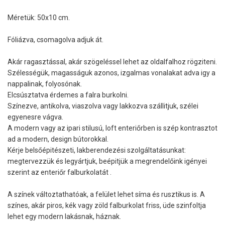
Méretük: 50x10 cm.
Fóliázva, csomagolva adjuk át.
Akár ragasztással, akár szögeléssel lehet az oldalfalhoz rögziteni.
Szélességük, magasságuk azonos, izgalmas vonalakat adva igy a
nappalinak, folyosónak.
Elcsúsztatva érdemes a falra burkolni.
Színezve, antikolva, viaszolva vagy lakkozva szállitjuk, szélei
egyenesre vágva.
A modern vagy az ipari stilusú, loft enteriőrben is szép kontrasztot
ad a modern, design bútorokkal.
Kérje belsőépitészeti, lakberendezési szolgáltatásunkat:
megtervezzük és legyártjuk, beépitjük a megrendelőink igényei
szerint az enteriőr falburkolatát .
A színek változtathatóak, a felület lehet síma és rusztikus is. A
színes, akár piros, kék vagy zöld falburkolat friss, üde szinfoltja
lehet egy modern lakásnak, háznak.