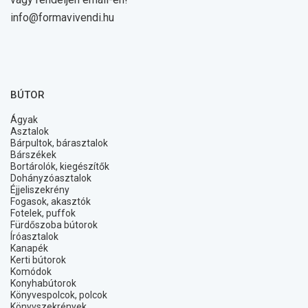
info@formavivendi.hu
BÚTOR
Ágyak
Asztalok
Bárpultok, bárasztalok
Bárszékek
Bortárolók, kiegészítők
Dohányzóasztalok
Éjjeliszekrény
Fogasok, akasztók
Fotelek, puffok
Fürdőszoba bútorok
Íróasztalok
Kanapék
Kerti bútorok
Komódok
Konyhabútorok
Könyvespolcok, polcok
Könyvszekrények