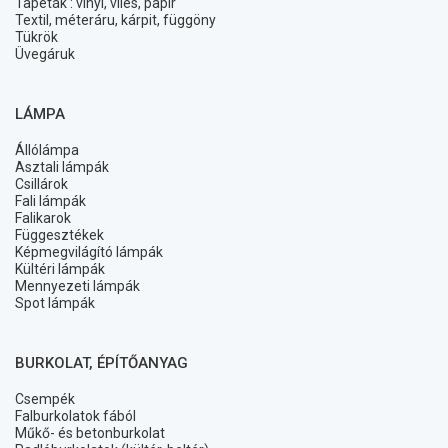
Tapéták : vinyl, vlies, papír
Textil, méteráru, kárpit, függöny
Tükrök
Üvegáruk
LÁMPA
Állólámpa
Asztali lámpák
Csillárok
Fali lámpák
Falikarok
Függesztékek
Képmegvilágító lámpák
Kültéri lámpák
Mennyezeti lámpák
Spot lámpák
BURKOLAT, ÉPÍTŐANYAG
Csempék
Falburkolatok fából
Műkő- és betonburkolat