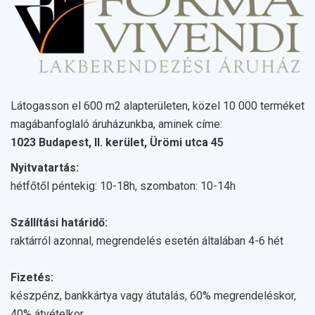
Látogasson el 600 m2 alapterületen, közel 10 000 terméket
magábanfoglaló áruházunkba, aminek címe:
1023 Budapest, II. kerület, Ürömi utca 45
Nyitvatartás:
hétfőtől péntekig: 10-18h, szombaton: 10-14h
Szállítási határidő:
raktárról azonnal, megrendelés esetén általában 4-6 hét
Fizetés:
készpénz, bankkártya vagy átutalás, 60% megrendeléskor,
40% átvételkor.