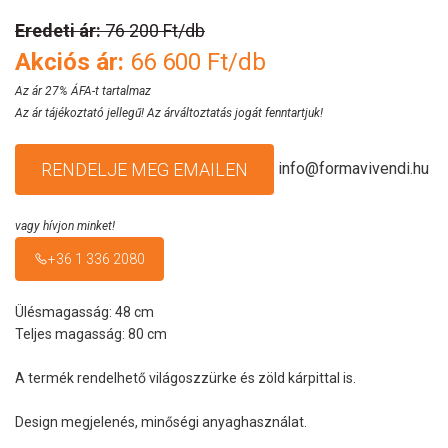
Eredeti ár:
76 200 Ft/db
Akciós ár:
66 600 Ft/db
Az ár 27% ÁFA-t tartalmaz
Az ár tájékoztató jellegű! Az árváltoztatás jogát fenntartjuk!
info@formavivendi.hu
RENDELJE MEG EMAILEN
vagy hívjon minket!
+36 1 336 2080
Ülésmagasság: 48 cm
Teljes magasság: 80 cm
A termék rendelhető világoszzürke és zöld kárpittal is.
Design megjelenés, minőségi anyaghasználat.