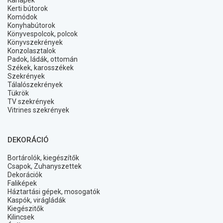
Kanapék
Kerti bútorok
Komódok
Konyhabútorok
Könyvespolcok, polcok
Könyvszekrények
Konzolasztalok
Padok, ládák, ottomán
Székek, karosszékek
Szekrények
Tálalószekrények
Tükrök
TV szekrények
Vitrines szekrények
DEKORÁCIÓ
Bortárolók, kiegészítők
Csapok, Zuhanyszettek
Dekorációk
Faliképek
Háztartási gépek, mosogatók
Kaspók, virágládák
Kiegészitők
Kilincsek