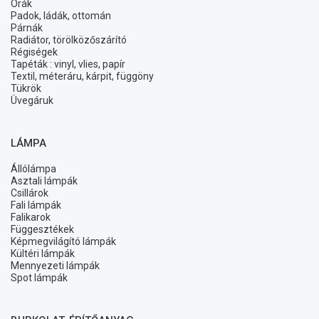
Órák
Padok, ládák, ottomán
Párnák
Radiátor, törölközőszárító
Régiségek
Tapéták : vinyl, vlies, papír
Textil, méteráru, kárpit, függöny
Tükrök
Üvegáruk
LÁMPA
Állólámpa
Asztali lámpák
Csillárok
Fali lámpák
Falikarok
Függesztékek
Képmegvilágító lámpák
Kültéri lámpák
Mennyezeti lámpák
Spot lámpák