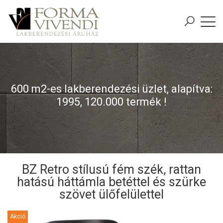
600 m2-es lakberendezési üzlet, alapítva:
1995, 120.000 termék !
BZ Retro stílusú fém szék, rattan
hatású háttámla betéttel és szürke
szövet ülőfelülettel
Akció