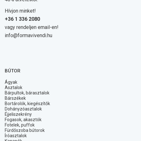
Hívjon minket!
+36 1 336 2080
vagy rendeljen email-en!
info@formavivendi.hu
BÚTOR
Ágyak
Asztalok
Bárpultok, bárasztalok
Bárszékek
Bortárolók, kiegészítők
Dohányzóasztalok
Éjjeliszekrény
Fogasok, akasztók
Fotelek, puffok
Fürdőszoba bútorok
Íróasztalok