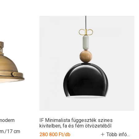
 modern
IF Minimalista függeszték szines
kivitelben, fa és fém ötvözetéből
tm./17 cm
280 800 Ft/db
Több infó...