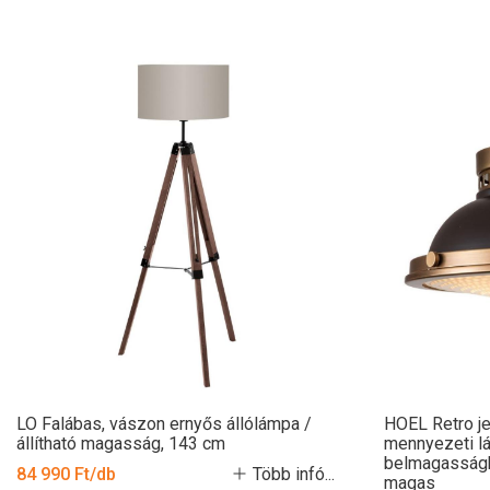
LO Falábas, vászon ernyős állólámpa /
HOEL Retro je
állítható magasság, 143 cm
mennyezeti l
belmagasságh
84 990 Ft/db
Több infó...
magas