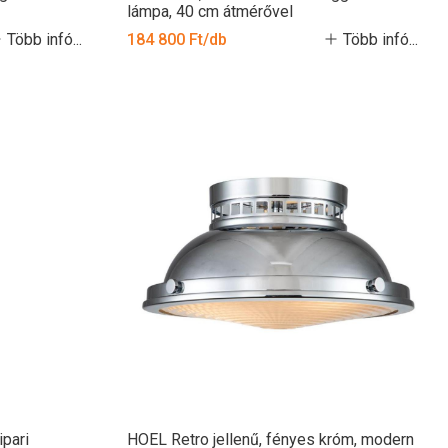
lámpa, 40 cm átmérővel
Több infó...
184 800 Ft/db
Több infó...
pari
HOEL Retro jellenű, fényes króm, modern