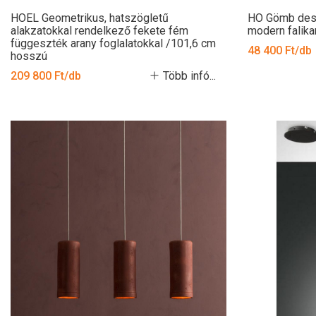
HOEL Geometrikus, hatszögletű
HO Gömb desi
alakzatokkal rendelkező fekete fém
modern falika
függeszték arany foglalatokkal /101,6 cm
48 400 Ft/db
hosszú
209 800 Ft/db
Több infó...