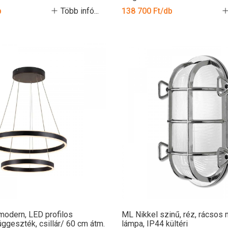
b
Több infó...
138 700 Ft/db
modern, LED profilos
ML Nikkel szinű, réz, rácsos
ggeszték, csillár/ 60 cm átm.
lámpa, IP44 kültéri