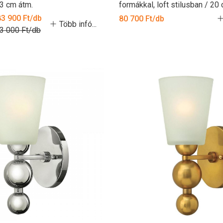
,3 cm átm.
formákkal, loft stilusban / 20
83 900 Ft/db
80 700 Ft/db
Több infó...
13 000 Ft/db