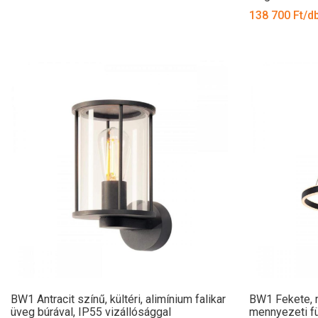
138 700 Ft/d
BW1 Antracit színű, kültéri, alimínium falikar
BW1 Fekete, 
üveg búrával, IP55 vizállósággal
mennyezeti fü