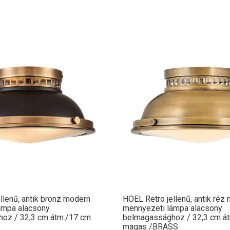
llenű, antik bronz modern
HOEL Retro jellenű, antik réz
ámpa alacsony
mennyezeti lámpa alacsony
oz / 32,3 cm átm./17 cm
belmagassághoz / 32,3 cm á
magas /BRASS