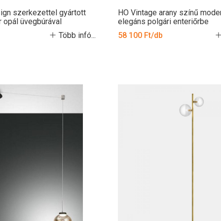
gn szerkezettel gyártott
HO Vintage arany színű moder
r opál üvegbúrával
elegáns polgári enteriőrbe
Több infó...
58 100 Ft/db