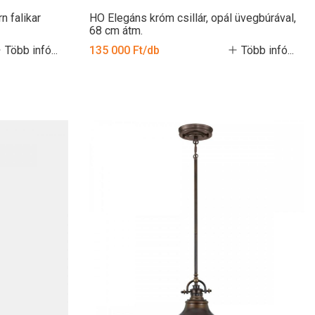
n falikar
HO Elegáns króm csillár, opál üvegbúrával,
68 cm átm.
Több infó...
135 000 Ft/db
Több infó...