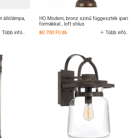
n állólámpa,
HO Modern, bronz szinű függeszték ipari
formákkal , loft stilus
Több infó...
80 700 Ft/db
Több infó...