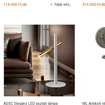
118 000 Ft/db
Több infó...
516 000 Ft/d
ADSC Elegáns LED asztali lámpa
ML Antikolt réz