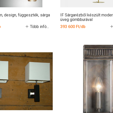
, design, függeszték, sárga
IF Sárgarézből készült moder
üveg gömbburával
b
Több infó...
393 600 Ft/db