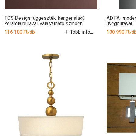
TOS Design függeszték, henger alakú
AD FA- modern
kerámia burával, választható színben
üvegburával
116 100 Ft/db
Több infó...
100 990 Ft/d