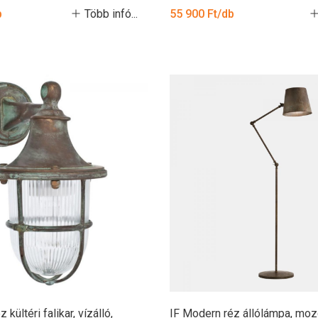
b
Több infó...
55 900 Ft/db
 kültéri falikar, vízálló,
IF Modern réz állólámpa, moz