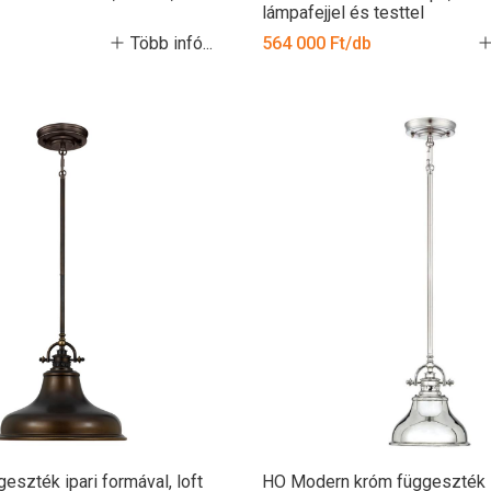
lámpafejjel és testtel
Több infó...
564 000 Ft/db
eszték ipari formával, loft
HO Modern króm függeszték i