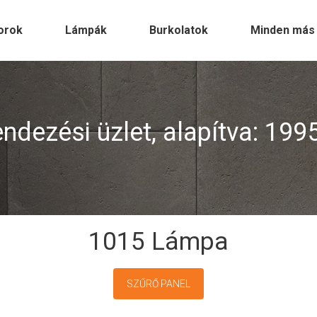
orok
Lámpák
Burkolatok
Minden más
dezési üzlet, alapítva: 199
1015 Lámpa
SZŰRŐ PANEL