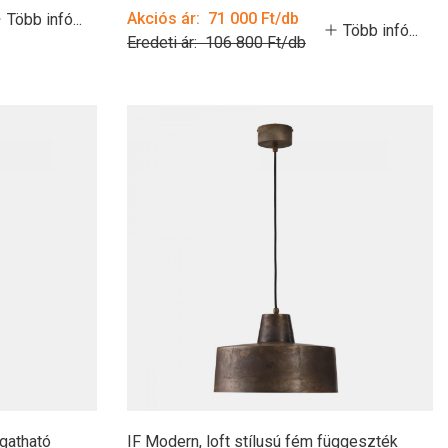
Akciós ár: 71 000 Ft/db
Több infó...
Több infó...
Eredeti ár: 106 800 Ft/db
gatható
IF Modern, loft stílusú fém függeszték