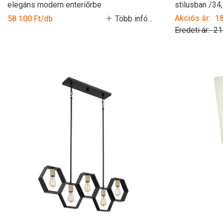
elegáns modern enteriőrbe
stilusban /34
Akciós ár: 1
58 100 Ft/db
Több infó...
Eredeti ár: 2