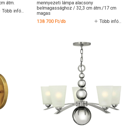
 cm átm.
mennyezeti lámpa alacsony
belmagassághoz / 32,3 cm átm./17 cm
Több infó...
magas
138 700 Ft/db
Több infó...