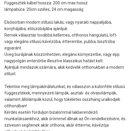
Függeszték kábel hossza: 200 cm max hossz
lámpabúra: 20cm széles, 24 cm magasság
Elsősorban modern stílusú lakás, vagy nyaraló nappalijába,
konyhájába, előszobájába ajánljuk.
Remek választás továbbá kellemes, otthonos hangulatú, loft-
vagy elegáns stílusú kávézóba, étterembe, pubba, bisztróba
egyaránt.
Üveg burájának köszönhetően, elegáns környezetbe, vagy épp
nagypolgári enteriőrbe illesztve klasszikus hatást kelt.
Ajánljuk mindazok számára, akik kedvelik otthonukban a modern
stílust.
Tekintse meg lámpakínálatunkat, és válasszon a különféle stílusú
függesztékek, mennyezeti lámpák, asztali- és olvasólámpák,
valamint állólámpák közül, hogy tökéletes összhang uralkodjék
otthonában!
Kérdés esetén forduljon bizalommal lakberendező
munkatársainkhoz, akik örömmel állnak az Ön rendelkezésére, és
szívesen segítenek akár otthona, akár étterme, kávézója