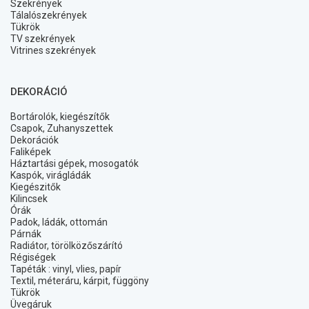
Szekrények
Tálalószekrények
Tükrök
TV szekrények
Vitrines szekrények
DEKORÁCIÓ
Bortárolók, kiegészítők
Csapok, Zuhanyszettek
Dekorációk
Faliképek
Háztartási gépek, mosogatók
Kaspók, virágládák
Kiegészitők
Kilincsek
Órák
Padok, ládák, ottomán
Párnák
Radiátor, törölközőszárító
Régiségek
Tapéták : vinyl, vlies, papír
Textil, méteráru, kárpit, függöny
Tükrök
Üvegáruk