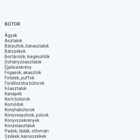
BÚTOR
Ágyak
Asztalok
Bárpultok, bárasztalok
Bárszékek
Bortárolók, kiegészítők
Dohányzóasztalok
Éjjeliszekrény
Fogasok, akasztók
Fotelek, puffok
Fürdőszoba bútorok
Íróasztalok
Kanapék
Kerti bútorok
Komódok
Konyhabútorok
Könyvespolcok, polcok
Könyvszekrények
Konzolasztalok
Padok, ládák, ottomán
Székek, karosszékek