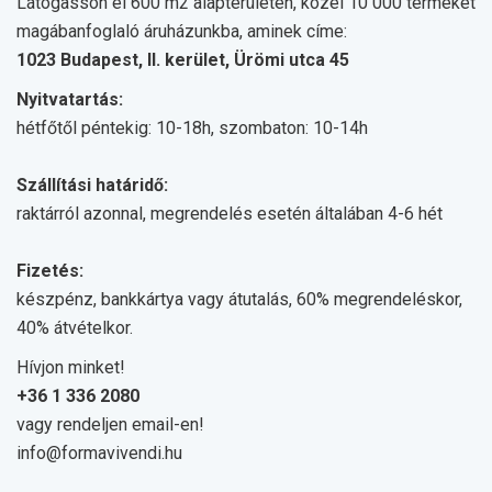
Látogasson el 600 m2 alapterületen, közel 10 000 terméket
magábanfoglaló áruházunkba, aminek címe:
1023 Budapest, II. kerület, Ürömi utca 45
Nyitvatartás:
hétfőtől péntekig: 10-18h, szombaton: 10-14h
Szállítási határidő:
raktárról azonnal, megrendelés esetén általában 4-6 hét
Fizetés:
készpénz, bankkártya vagy átutalás, 60% megrendeléskor,
40% átvételkor.
Hívjon minket!
+36 1 336 2080
vagy rendeljen email-en!
info@formavivendi.hu