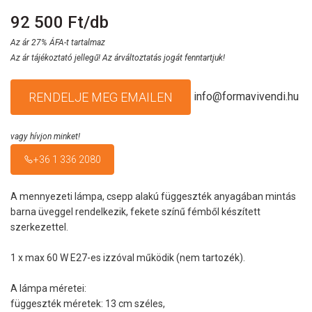
92 500 Ft/db
Az ár 27% ÁFA-t tartalmaz
Az ár tájékoztató jellegű! Az árváltoztatás jogát fenntartjuk!
info@formavivendi.hu
RENDELJE MEG EMAILEN
vagy hívjon minket!
+36 1 336 2080
A mennyezeti lámpa, csepp alakú függeszték anyagában mintás
barna üveggel rendelkezik, fekete színű fémből készített
szerkezettel.
1 x max 60 W E27-es izzóval működik (nem tartozék).
A lámpa méretei:
függeszték méretek: 13 cm széles,