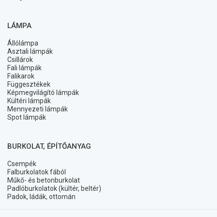
LÁMPA
Állólámpa
Asztali lámpák
Csillárok
Fali lámpák
Falikarok
Függesztékek
Képmegvilágító lámpák
Kültéri lámpák
Mennyezeti lámpák
Spot lámpák
BURKOLAT, ÉPÍTŐANYAG
Csempék
Falburkolatok fából
Műkő- és betonburkolat
Padlóburkolatok (kültér, beltér)
Padok, ládák, ottomán