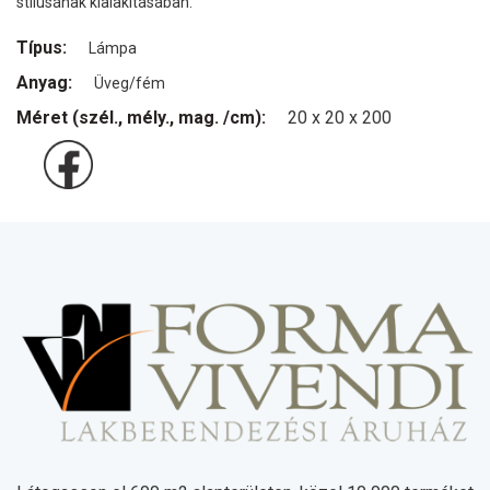
stílusának kialakításában.
Típus:
Lámpa
Anyag:
Üveg/fém
Méret (szél., mély., mag. /cm):
20 x 20 x 200