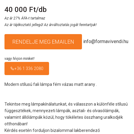
40 000 Ft/db
Az ár 27% ÁFA-t tartalmaz
Az ár tájékoztató jellegű! Az árváltoztatás jogát fenntartjuk!
info@formavivendi.hu
RENDELJE MEG EMAILEN
vagy hívjon minket!
+36 1 336 2080
Modern stílusú fali lámpa fém vázas matt arany .
Tekintse meg lámpakínálatunkat, és válasszon a különféle stílusú
függesztékek, mennyezeti lámpák, asztali- és olvasólámpák,
valamint állólámpák közül, hogy tökéletes összhang uralkodjék
otthonában!
Kérdés esetén forduljon bizalommal lakberendező