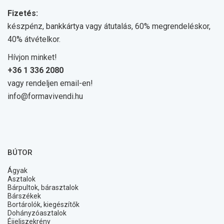
Fizetés:
készpénz, bankkártya vagy átutalás, 60% megrendeléskor,
40% átvételkor.
Hívjon minket!
+36 1 336 2080
vagy rendeljen email-en!
info@formavivendi.hu
BÚTOR
Ágyak
Asztalok
Bárpultok, bárasztalok
Bárszékek
Bortárolók, kiegészítők
Dohányzóasztalok
Éjjeliszekrény