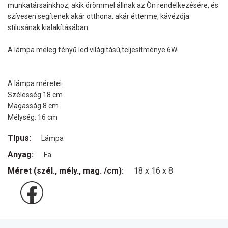
munkatársainkhoz, akik örömmel állnak az Ön rendelkezésére, és
szívesen segítenek akár otthona, akár étterme, kávézója
stílusának kialakításában.
A lámpa meleg fényű led világitású,teljesítménye 6W.
A lámpa méretei:
Szélesség:18 cm
Magasság:8 cm
Mélység: 16 cm
Típus:
Lámpa
Anyag:
Fa
Méret (szél., mély., mag. /cm):
18 x 16 x 8