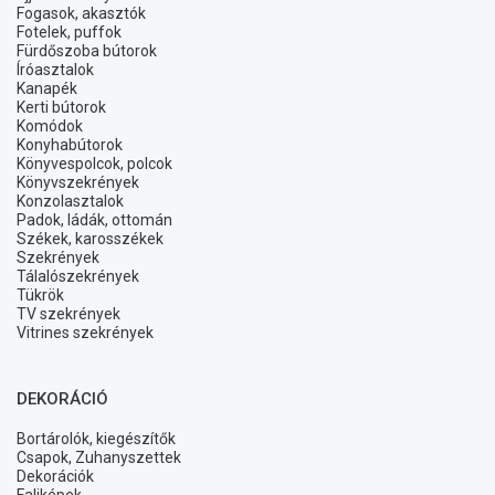
Fogasok, akasztók
Fotelek, puffok
Fürdőszoba bútorok
Íróasztalok
Kanapék
Kerti bútorok
Komódok
Konyhabútorok
Könyvespolcok, polcok
Könyvszekrények
Konzolasztalok
Padok, ládák, ottomán
Székek, karosszékek
Szekrények
Tálalószekrények
Tükrök
TV szekrények
Vitrines szekrények
DEKORÁCIÓ
Bortárolók, kiegészítők
Csapok, Zuhanyszettek
Dekorációk