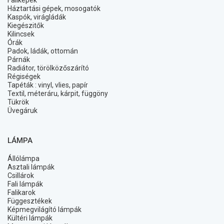
Faliképek
Háztartási gépek, mosogatók
Kaspók, virágládák
Kiegészitők
Kilincsek
Órák
Padok, ládák, ottomán
Párnák
Radiátor, törölközőszárító
Régiségek
Tapéták : vinyl, vlies, papír
Textil, méteráru, kárpit, függöny
Tükrök
Üvegáruk
LÁMPA
Állólámpa
Asztali lámpák
Csillárok
Fali lámpák
Falikarok
Függesztékek
Képmegvilágító lámpák
Kültéri lámpák