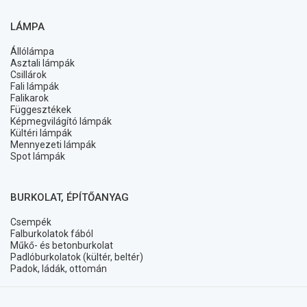
LÁMPA
Állólámpa
Asztali lámpák
Csillárok
Fali lámpák
Falikarok
Függesztékek
Képmegvilágító lámpák
Kültéri lámpák
Mennyezeti lámpák
Spot lámpák
BURKOLAT, ÉPÍTŐANYAG
Csempék
Falburkolatok fából
Műkő- és betonburkolat
Padlóburkolatok (kültér, beltér)
Padok, ládák, ottomán