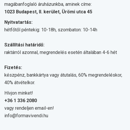
magábanfoglaló áruházunkba, aminek címe:
1023 Budapest, II. kerület, Ürömi utca 45
Nyitvatartás:
hétfőtől péntekig: 10-18h, szombaton: 10-14h
Szállítási határidő:
raktárról azonnal, megrendelés esetén általában 4-6 hét
Fizetés:
készpénz, bankkártya vagy átutalás, 60% megrendeléskor,
40% átvételkor.
Hívjon minket!
+36 1 336 2080
vagy rendeljen email-en!
info@formavivendi.hu