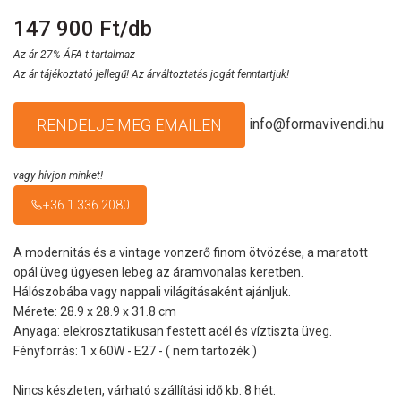
147 900 Ft/db
Az ár 27% ÁFA-t tartalmaz
Az ár tájékoztató jellegű! Az árváltoztatás jogát fenntartjuk!
info@formavivendi.hu
RENDELJE MEG EMAILEN
vagy hívjon minket!
+36 1 336 2080
A modernitás és a vintage vonzerő finom ötvözése, a maratott
opál üveg ügyesen lebeg az áramvonalas keretben.
Hálószobába vagy nappali világításaként ajánljuk.
Mérete: 28.9 x 28.9 x 31.8 cm
Anyaga: elekrosztatikusan festett acél és víztiszta üveg.
Fényforrás: 1 x 60W - E27 - ( nem tartozék )
Nincs készleten, várható szállítási idő kb. 8 hét.