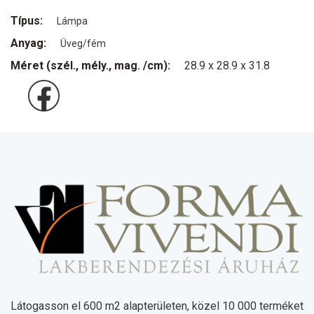
Típus:
Lámpa
Anyag:
Üveg/fém
Méret (szél., mély., mag. /cm):
28.9 x 28.9 x 31.8
Látogasson el 600 m2 alapterületen, közel 10 000 terméket