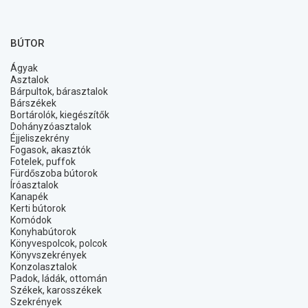
BÚTOR
Ágyak
Asztalok
Bárpultok, bárasztalok
Bárszékek
Bortárolók, kiegészítők
Dohányzóasztalok
Éjjeliszekrény
Fogasok, akasztók
Fotelek, puffok
Fürdőszoba bútorok
Íróasztalok
Kanapék
Kerti bútorok
Komódok
Konyhabútorok
Könyvespolcok, polcok
Könyvszekrények
Konzolasztalok
Padok, ládák, ottomán
Székek, karosszékek
Szekrények