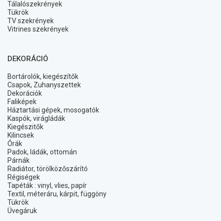
Tálalószekrények
Tükrök
TV szekrények
Vitrines szekrények
DEKORÁCIÓ
Bortárolók, kiegészítők
Csapok, Zuhanyszettek
Dekorációk
Faliképek
Háztartási gépek, mosogatók
Kaspók, virágládák
Kiegészitők
Kilincsek
Órák
Padok, ládák, ottomán
Párnák
Radiátor, törölközőszárító
Régiségek
Tapéták : vinyl, vlies, papír
Textil, méteráru, kárpit, függöny
Tükrök
Üvegáruk