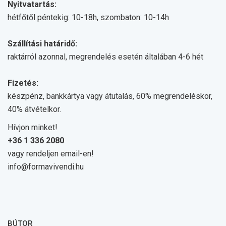
Nyitvatartás:
hétfőtől péntekig: 10-18h, szombaton: 10-14h
Szállítási határidő:
raktárról azonnal, megrendelés esetén általában 4-6 hét
Fizetés:
készpénz, bankkártya vagy átutalás, 60% megrendeléskor,
40% átvételkor.
Hívjon minket!
+36 1 336 2080
vagy rendeljen email-en!
info@formavivendi.hu
BÚTOR