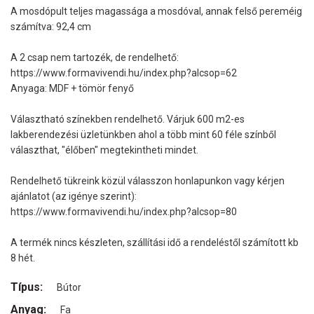
A mosdópult teljes magassága a mosdóval, annak felső pereméig
számítva: 92,4 cm
A 2 csap nem tartozék, de rendelhető:
https://www.formavivendi.hu/index.php?alcsop=62
Anyaga: MDF + tömör fenyő
Választható színekben rendelhető. Várjuk 600 m2-es
lakberendezési üzletünkben ahol a több mint 60 féle színből
választhat, "élőben" megtekintheti mindet.
Rendelhető tükreink közül válasszon honlapunkon vagy kérjen
ajánlatot (az igénye szerint):
https://www.formavivendi.hu/index.php?alcsop=80
A termék nincs készleten, szállítási idő a rendeléstől számított kb
8 hét.
Típus:
Bútor
Anyag:
Fa