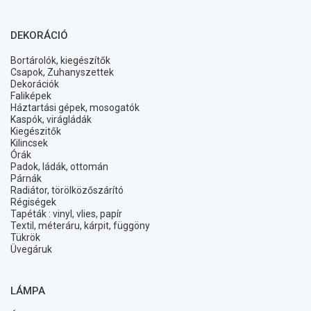
DEKORÁCIÓ
Bortárolók, kiegészítők
Csapok, Zuhanyszettek
Dekorációk
Faliképek
Háztartási gépek, mosogatók
Kaspók, virágládák
Kiegészitők
Kilincsek
Órák
Padok, ládák, ottomán
Párnák
Radiátor, törölközőszárító
Régiségek
Tapéták : vinyl, vlies, papír
Textil, méteráru, kárpit, függöny
Tükrök
Üvegáruk
LÁMPA