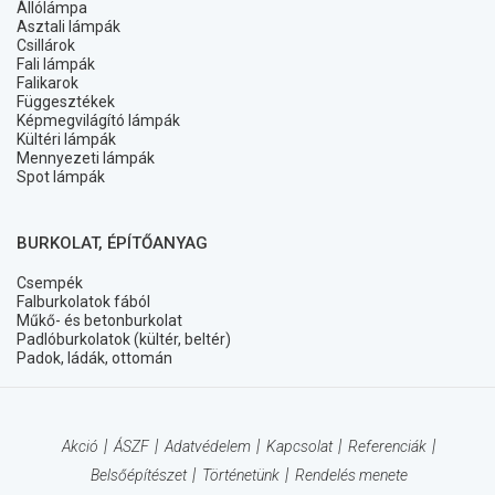
Állólámpa
Asztali lámpák
Csillárok
Fali lámpák
Falikarok
Függesztékek
Képmegvilágító lámpák
Kültéri lámpák
Mennyezeti lámpák
Spot lámpák
BURKOLAT, ÉPÍTŐANYAG
Csempék
Falburkolatok fából
Műkő- és betonburkolat
Padlóburkolatok (kültér, beltér)
Padok, ládák, ottomán
Akció
ÁSZF
Adatvédelem
Kapcsolat
Referenciák
Belsőépítészet
Történetünk
Rendelés menete