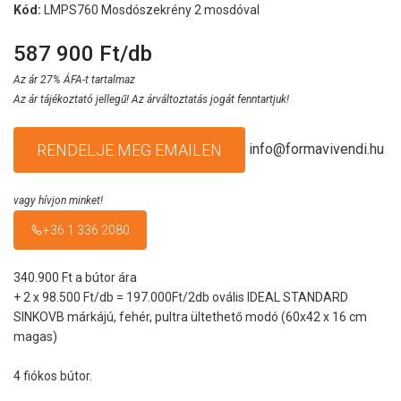
Kód:
LMPS760 Mosdószekrény 2 mosdóval
587 900 Ft/db
Az ár 27% ÁFA-t tartalmaz
Az ár tájékoztató jellegű! Az árváltoztatás jogát fenntartjuk!
info@formavivendi.hu
RENDELJE MEG EMAILEN
vagy hívjon minket!
+36 1 336 2080
340.900 Ft a bútor ára
+ 2 x 98.500 Ft/db = 197.000Ft/2db ovális IDEAL STANDARD
SINKOVB márkájú, fehér, pultra ültethető modó (60x42 x 16 cm
magas)
4 fiókos bútor.