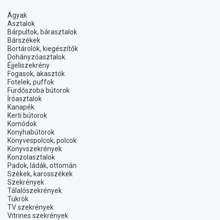
Ágyak
Asztalok
Bárpultok, bárasztalok
Bárszékek
Bortárolók, kiegészítők
Dohányzóasztalok
Éjjeliszekrény
Fogasok, akasztók
Fotelek, puffok
Fürdőszoba bútorok
Íróasztalok
Kanapék
Kerti bútorok
Komódok
Konyhabútorok
Könyvespolcok, polcok
Könyvszekrények
Konzolasztalok
Padok, ládák, ottomán
Székek, karosszékek
Szekrények
Tálalószekrények
Tükrök
TV szekrények
Vitrines szekrények