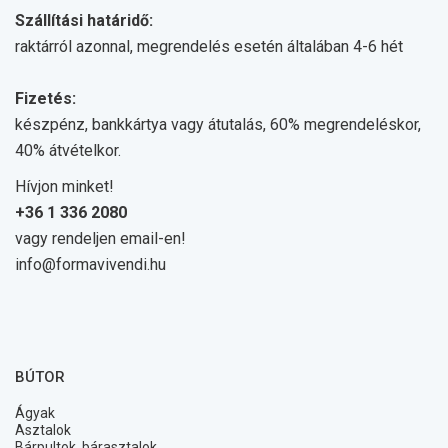
Szállítási határidő:
raktárról azonnal, megrendelés esetén általában 4-6 hét
Fizetés:
készpénz, bankkártya vagy átutalás, 60% megrendeléskor,
40% átvételkor.
Hívjon minket!
+36 1 336 2080
vagy rendeljen email-en!
info@formavivendi.hu
BÚTOR
Ágyak
Asztalok
Bárpultok, bárasztalok