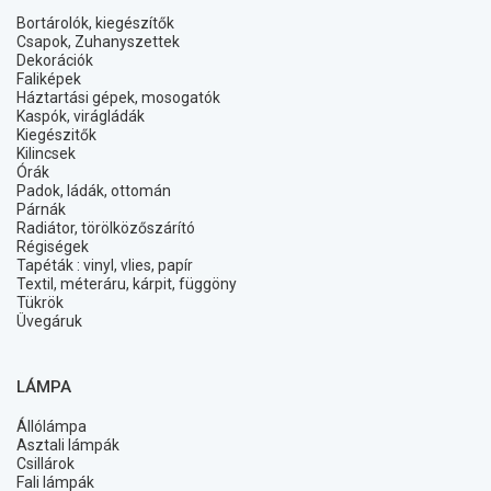
Bortárolók, kiegészítők
Csapok, Zuhanyszettek
Dekorációk
Faliképek
Háztartási gépek, mosogatók
Kaspók, virágládák
Kiegészitők
Kilincsek
Órák
Padok, ládák, ottomán
Párnák
Radiátor, törölközőszárító
Régiségek
Tapéták : vinyl, vlies, papír
Textil, méteráru, kárpit, függöny
Tükrök
Üvegáruk
LÁMPA
Állólámpa
Asztali lámpák
Csillárok
Fali lámpák