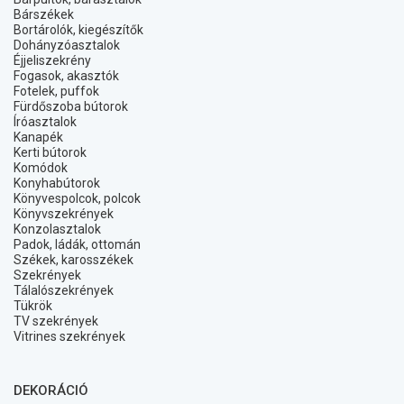
Bárszékek
Bortárolók, kiegészítők
Dohányzóasztalok
Éjjeliszekrény
Fogasok, akasztók
Fotelek, puffok
Fürdőszoba bútorok
Íróasztalok
Kanapék
Kerti bútorok
Komódok
Konyhabútorok
Könyvespolcok, polcok
Könyvszekrények
Konzolasztalok
Padok, ládák, ottomán
Székek, karosszékek
Szekrények
Tálalószekrények
Tükrök
TV szekrények
Vitrines szekrények
DEKORÁCIÓ