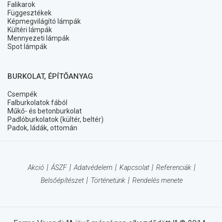
Falikarok
Függesztékek
Képmegvilágító lámpák
Kültéri lámpák
Mennyezeti lámpák
Spot lámpák
BURKOLAT, ÉPÍTŐANYAG
Csempék
Falburkolatok fából
Műkő- és betonburkolat
Padlóburkolatok (kültér, beltér)
Padok, ládák, ottomán
Akció
ÁSZF
Adatvédelem
Kapcsolat
Referenciák
Belsőépítészet
Történetünk
Rendelés menete