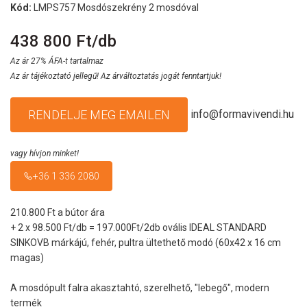
Kód:
LMPS757 Mosdószekrény 2 mosdóval
438 800 Ft/db
Az ár 27% ÁFA-t tartalmaz
Az ár tájékoztató jellegű! Az árváltoztatás jogát fenntartjuk!
info@formavivendi.hu
RENDELJE MEG EMAILEN
vagy hívjon minket!
+36 1 336 2080
210.800 Ft a bútor ára
+ 2 x 98.500 Ft/db = 197.000Ft/2db ovális IDEAL STANDARD
SINKOVB márkájú, fehér, pultra ültethető modó (60x42 x 16 cm
magas)
A mosdópult falra akasztahtó, szerelhető, "lebegő", modern
termék