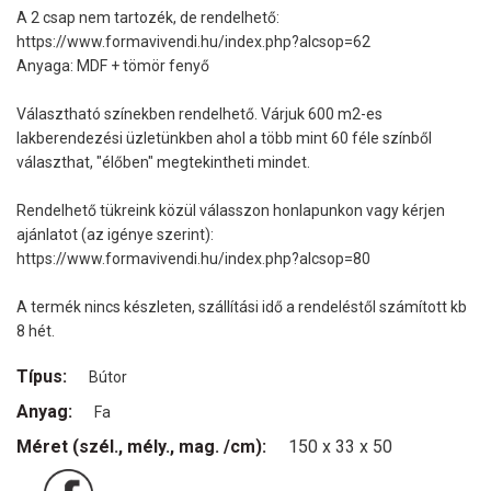
A 2 csap nem tartozék, de rendelhető:
https://www.formavivendi.hu/index.php?alcsop=62
Anyaga: MDF + tömör fenyő
Választható színekben rendelhető. Várjuk 600 m2-es
lakberendezési üzletünkben ahol a több mint 60 féle színből
választhat, "élőben" megtekintheti mindet.
Rendelhető tükreink közül válasszon honlapunkon vagy kérjen
ajánlatot (az igénye szerint):
https://www.formavivendi.hu/index.php?alcsop=80
A termék nincs készleten, szállítási idő a rendeléstől számított kb
8 hét.
Típus:
Bútor
Anyag:
Fa
Méret (szél., mély., mag. /cm):
150 x 33 x 50