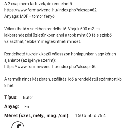
A 2 csap nem tartozék, de rendelhető:
https://www.formavivendi.hu/index.php?alcsop=62
Anyaga: MDF + tömör fenyő
Választható színekben rendelhető. Várjuk 600 m2-es
lakberendezési üzletünkben ahol a több mint 60 féle színből
választhat, "élőben" megtekintheti mindet.
Rendelhető tükreink közül válasszon honlapunkon vagy kérjen
ajánlatot (az igénye szerint):
https://www.formavivendi.hu/index.php?alcsop=80
A termék nincs készleten, szállítási idő a rendeléstől számított kb
8 hét.
Típus:
Bútor
Anyag:
Fa
Méret (szél., mély., mag. /cm):
150 x 50 x 76.4