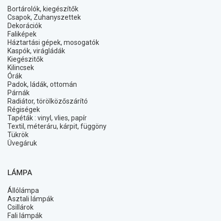
Bortárolók, kiegészítők
Csapok, Zuhanyszettek
Dekorációk
Faliképek
Háztartási gépek, mosogatók
Kaspók, virágládák
Kiegészitők
Kilincsek
Órák
Padok, ládák, ottomán
Párnák
Radiátor, törölközőszárító
Régiségek
Tapéták : vinyl, vlies, papír
Textil, méteráru, kárpit, függöny
Tükrök
Üvegáruk
LÁMPA
Állólámpa
Asztali lámpák
Csillárok
Fali lámpák