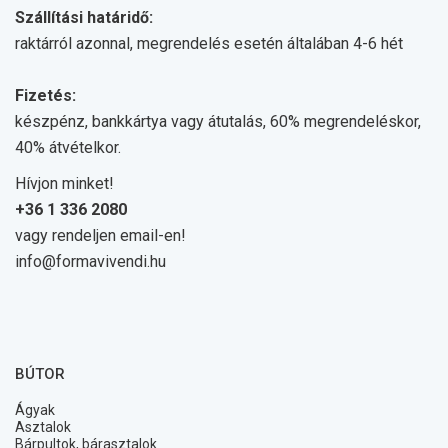
Szállítási határidő:
raktárról azonnal, megrendelés esetén általában 4-6 hét
Fizetés:
készpénz, bankkártya vagy átutalás, 60% megrendeléskor,
40% átvételkor.
Hívjon minket!
+36 1 336 2080
vagy rendeljen email-en!
info@formavivendi.hu
BÚTOR
Ágyak
Asztalok
Bárpultok, bárasztalok