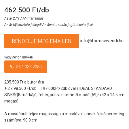
462 500 Ft/db
Az ár 27% ÁFA-t tartalmaz
Az ár tájékoztató jellegű! Az árváltoztatás jogát fenntartjuk!
info@formavivendi.hu
RENDELJE MEG EMAILEN
vagy hívjon minket!
+36 1 336 2080
235.500 Ft a bútor ára
+ 2 x 98.500 Ft/db = 197.000Ft/2db ovális IDEAL STANDARD
SINKSQB márkájú, fehér, pultra ültethető modó (59,5x42 x 14,5 cm
magas)
A mosdópult teljes magassága a mosdóval, annak felső pereméig
számítva: 90,9 cm