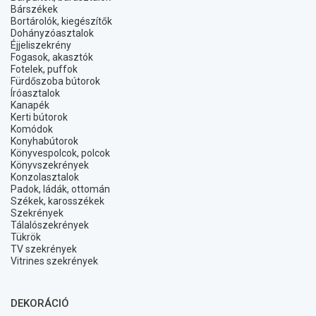
Bárszékek
Bortárolók, kiegészítők
Dohányzóasztalok
Éjjeliszekrény
Fogasok, akasztók
Fotelek, puffok
Fürdőszoba bútorok
Íróasztalok
Kanapék
Kerti bútorok
Komódok
Konyhabútorok
Könyvespolcok, polcok
Könyvszekrények
Konzolasztalok
Padok, ládák, ottomán
Székek, karosszékek
Szekrények
Tálalószekrények
Tükrök
TV szekrények
Vitrines szekrények
DEKORÁCIÓ