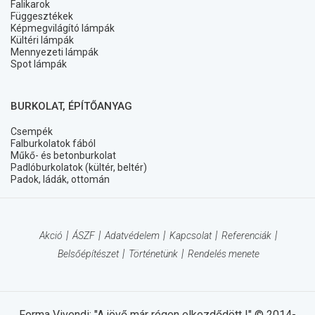
Falikarok
Függesztékek
Képmegvilágító lámpák
Kültéri lámpák
Mennyezeti lámpák
Spot lámpák
BURKOLAT, ÉPÍTŐANYAG
Csempék
Falburkolatok fából
Műkő- és betonburkolat
Padlóburkolatok (kültér, beltér)
Padok, ládák, ottomán
Akció
ÁSZF
Adatvédelem
Kapcsolat
Referenciák
Belsőépítészet
Történetünk
Rendelés menete
Forma Vivendi: "A jövő már régen elkezdődött !" © 2014-