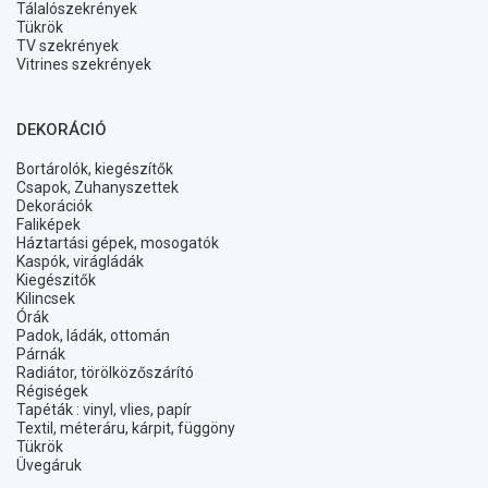
Tálalószekrények
Tükrök
TV szekrények
Vitrines szekrények
DEKORÁCIÓ
Bortárolók, kiegészítők
Csapok, Zuhanyszettek
Dekorációk
Faliképek
Háztartási gépek, mosogatók
Kaspók, virágládák
Kiegészitők
Kilincsek
Órák
Padok, ládák, ottomán
Párnák
Radiátor, törölközőszárító
Régiségek
Tapéták : vinyl, vlies, papír
Textil, méteráru, kárpit, függöny
Tükrök
Üvegáruk