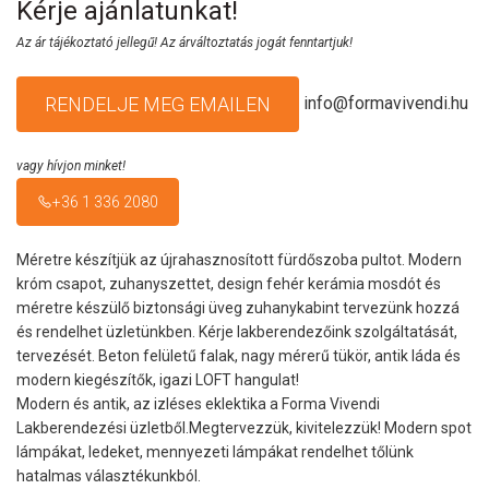
Kérje ajánlatunkat!
Az ár tájékoztató jellegű! Az árváltoztatás jogát fenntartjuk!
info@formavivendi.hu
RENDELJE MEG EMAILEN
vagy hívjon minket!
+36 1 336 2080
Méretre készítjük az újrahasznosított fürdőszoba pultot. Modern
króm csapot, zuhanyszettet, design fehér kerámia mosdót és
méretre készülő biztonsági üveg zuhanykabint tervezünk hozzá
és rendelhet üzletünkben. Kérje lakberendezőink szolgáltatását,
tervezését. Beton felületű falak, nagy mérerű tükör, antik láda és
modern kiegészítők, igazi LOFT hangulat!
Modern és antik, az izléses eklektika a Forma Vivendi
Lakberendezési üzletből.Megtervezzük, kivitelezzük! Modern spot
lámpákat, ledeket, mennyezeti lámpákat rendelhet tőlünk
hatalmas választékunkból.