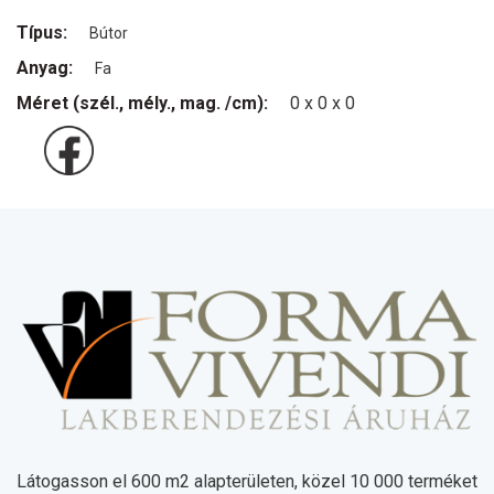
Típus:
Bútor
Anyag:
Fa
Méret (szél., mély., mag. /cm):
0 x 0 x 0
Látogasson el 600 m2 alapterületen, közel 10 000 terméket