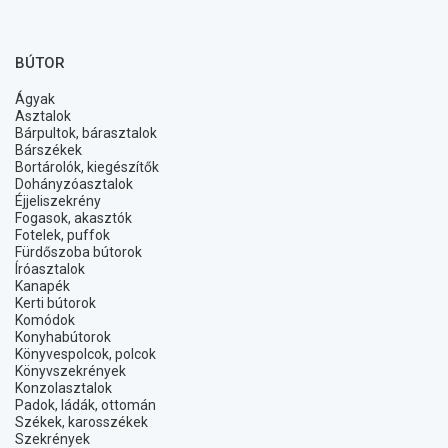
BÚTOR
Ágyak
Asztalok
Bárpultok, bárasztalok
Bárszékek
Bortárolók, kiegészítők
Dohányzóasztalok
Éjjeliszekrény
Fogasok, akasztók
Fotelek, puffok
Fürdőszoba bútorok
Íróasztalok
Kanapék
Kerti bútorok
Komódok
Konyhabútorok
Könyvespolcok, polcok
Könyvszekrények
Konzolasztalok
Padok, ládák, ottomán
Székek, karosszékek
Szekrények