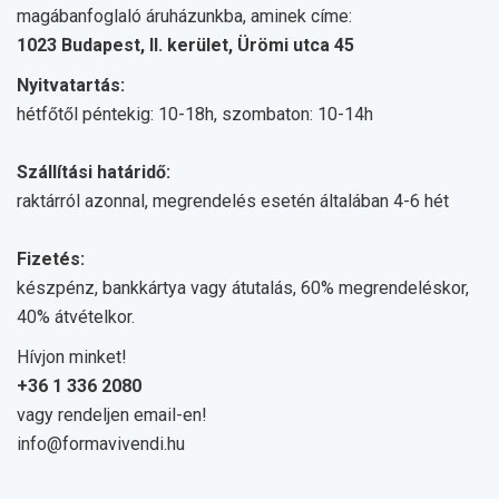
magábanfoglaló áruházunkba, aminek címe:
1023 Budapest, II. kerület, Ürömi utca 45
Nyitvatartás:
hétfőtől péntekig: 10-18h, szombaton: 10-14h
Szállítási határidő:
raktárról azonnal, megrendelés esetén általában 4-6 hét
Fizetés:
készpénz, bankkártya vagy átutalás, 60% megrendeléskor,
40% átvételkor.
Hívjon minket!
+36 1 336 2080
vagy rendeljen email-en!
info@formavivendi.hu