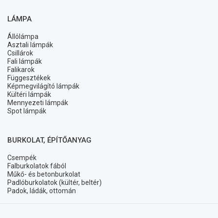
LÁMPA
Állólámpa
Asztali lámpák
Csillárok
Fali lámpák
Falikarok
Függesztékek
Képmegvilágító lámpák
Kültéri lámpák
Mennyezeti lámpák
Spot lámpák
BURKOLAT, ÉPÍTŐANYAG
Csempék
Falburkolatok fából
Műkő- és betonburkolat
Padlóburkolatok (kültér, beltér)
Padok, ládák, ottomán