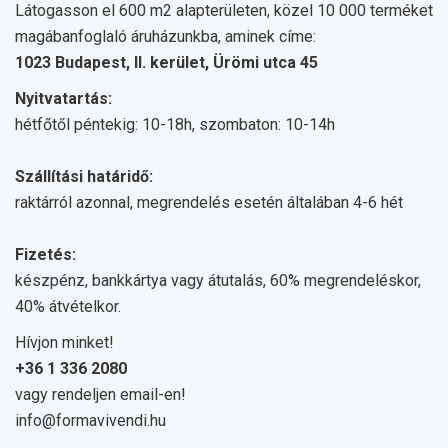
Látogasson el 600 m2 alapterületen, közel 10 000 terméket
magábanfoglaló áruházunkba, aminek címe:
1023 Budapest, II. kerület, Ürömi utca 45
Nyitvatartás:
hétfőtől péntekig: 10-18h, szombaton: 10-14h
Szállítási határidő:
raktárról azonnal, megrendelés esetén általában 4-6 hét
Fizetés:
készpénz, bankkártya vagy átutalás, 60% megrendeléskor,
40% átvételkor.
Hívjon minket!
+36 1 336 2080
vagy rendeljen email-en!
info@formavivendi.hu