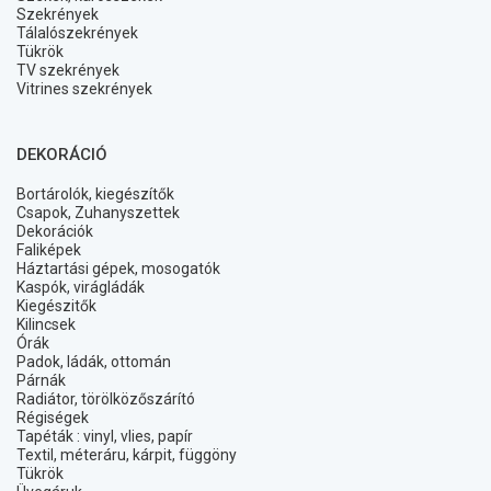
Szekrények
Tálalószekrények
Tükrök
TV szekrények
Vitrines szekrények
DEKORÁCIÓ
Bortárolók, kiegészítők
Csapok, Zuhanyszettek
Dekorációk
Faliképek
Háztartási gépek, mosogatók
Kaspók, virágládák
Kiegészitők
Kilincsek
Órák
Padok, ládák, ottomán
Párnák
Radiátor, törölközőszárító
Régiségek
Tapéták : vinyl, vlies, papír
Textil, méteráru, kárpit, függöny
Tükrök