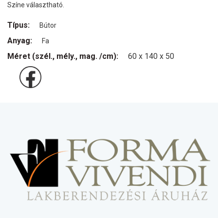
Színe választható.
Típus:
Bútor
Anyag:
Fa
Méret (szél., mély., mag. /cm):
60 x 140 x 50