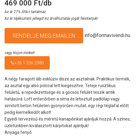
469 000 Ft/db
Az ár 27% ÁFA-t tartalmaz
Az ár tájékoztató jellegű! Az árváltoztatás jogát fenntartjuk!
info@formavivendi.hu
RENDELJE MEG EMAILEN
vagy hívjon minket!
+36 1 336 2080
A négy faragott láb exklúziv dísze az asztalnak. Praktikus termék,
az asztal egy alsó polccal lett kiegészítve. Teteje rusztikus
felületű, a repedezettsége és a göcsös felület teszik antik
hatásúvá. Loft enteriőrben a síma és letisztult padlólap vagy
simitott beton felületen gyönyörűen mutat, egy régi téglafal előtt
pedig kiemelkedőt alkot!
Egyedi tervezésű és méretű kanapéinkat ajánljuk hozzá. A színes,
üzletünkben kiválasztott kárpitokat ajánljuk!
Anyaga fenyő.