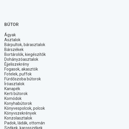
BÚTOR
Ágyak
Asztalok
Bárpultok, bárasztalok
Bárszékek
Bortárolók, kiegészítők
Dohányzóasztalok
Éjjeliszekrény
Fogasok, akasztók
Fotelek, puffok
Fürdőszoba bútorok
Íróasztalok
Kanapék
Kerti bútorok
Komódok
Konyhabútorok
Könyvespolcok, polcok
Könyvszekrények
Konzolasztalok
Padok, ládák, ottomán
Székek, karosszékek