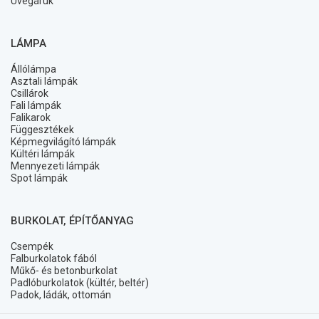
Üvegáruk
LÁMPA
Állólámpa
Asztali lámpák
Csillárok
Fali lámpák
Falikarok
Függesztékek
Képmegvilágító lámpák
Kültéri lámpák
Mennyezeti lámpák
Spot lámpák
BURKOLAT, ÉPÍTŐANYAG
Csempék
Falburkolatok fából
Műkő- és betonburkolat
Padlóburkolatok (kültér, beltér)
Padok, ládák, ottomán