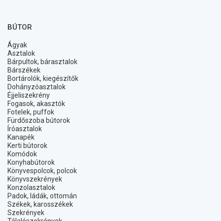
BÚTOR
Ágyak
Asztalok
Bárpultok, bárasztalok
Bárszékek
Bortárolók, kiegészítők
Dohányzóasztalok
Éjjeliszekrény
Fogasok, akasztók
Fotelek, puffok
Fürdőszoba bútorok
Íróasztalok
Kanapék
Kerti bútorok
Komódok
Konyhabútorok
Könyvespolcok, polcok
Könyvszekrények
Konzolasztalok
Padok, ládák, ottomán
Székek, karosszékek
Szekrények