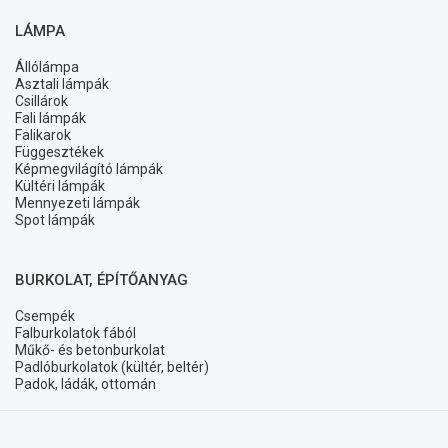
LÁMPA
Állólámpa
Asztali lámpák
Csillárok
Fali lámpák
Falikarok
Függesztékek
Képmegvilágító lámpák
Kültéri lámpák
Mennyezeti lámpák
Spot lámpák
BURKOLAT, ÉPÍTŐANYAG
Csempék
Falburkolatok fából
Műkő- és betonburkolat
Padlóburkolatok (kültér, beltér)
Padok, ládák, ottomán