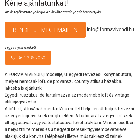
Kérje ajánlatunkat!
Az ár tájékoztató jellegű! Az árváltoztatás jogát fenntartjuk!
info@formavivendi.hu
RENDELJE MEG EMAILEN
vagy hívjon minket!
+36 1 336 2080
A FORMA VIVENDI új modellje, új egyedi tervezésű konyhabútora,
melyet nemcsak loft, de provanszi, country stílusú házakba,
lakásba is ajánlunk.
Egyedi, rusztikus, de tartalmazza az modernebb loft és vintage
stilusjegyeket is.
A bútort, stilusának megtartása mellett teljesen át tudjuk tervezni
az egyedi igényeknek megfelelően. A bútor árát az egyes részek
elhagyásával vagy változtatásával lehet alakitani. Minden esetben
a helyszini felmérés és az egyedi kérések figyelembevételével
alakitjuk ki a konyha felépitését illetve műszaki eszközeinek