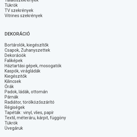
Tálalószekrények
Tükrök
TV szekrények
Vitrines szekrények
DEKORÁCIÓ
Bortárolók, kiegészítők
Csapok, Zuhanyszettek
Dekorációk
Faliképek
Háztartási gépek, mosogatók
Kaspók, virágládák
Kiegészitők
Kilincsek
Órák
Padok, ládák, ottomán
Párnák
Radiátor, törölközőszárító
Régiségek
Tapéták : vinyl, vlies, papír
Textil, méteráru, kárpit, függöny
Tükrök
Üvegáruk