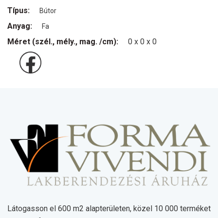
Típus:
Bútor
Anyag:
Fa
Méret (szél., mély., mag. /cm):
0 x 0 x 0
Látogasson el 600 m2 alapterületen, közel 10 000 terméket