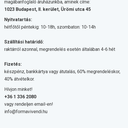
magábanfoglaló áruházunkba, aminek címe:
1023 Budapest, II. kerület, Ürömi utca 45
Nyitvatartás:
hétfőtől péntekig: 10-18h, szombaton: 10-14h
Szállítási határidő:
raktárról azonnal, megrendelés esetén általában 4-6 hét
Fizetés:
készpénz, bankkártya vagy átutalás, 60% megrendeléskor,
40% átvételkor.
Hívjon minket!
+36 1 336 2080
vagy rendeljen email-en!
info@formavivendi.hu