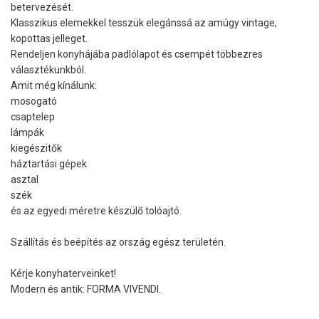
betervezését.
Klasszikus elemekkel tesszük elegánssá az amúgy vintage,
kopottas jelleget.
Rendeljen konyhájába padlólapot és csempét többezres
választékunkból.
Amit még kínálunk:
mosogató
csaptelep
lámpák
kiegészitők
háztartási gépek
asztal
szék
és az egyedi méretre készülő tolóajtó.
Szállítás és beépítés az ország egész területén.
Kérje konyhaterveinket!
Modern és antik: FORMA VIVENDI.