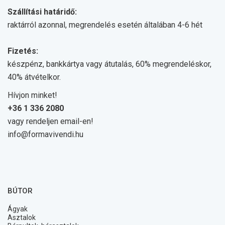
Szállítási határidő:
raktárról azonnal, megrendelés esetén általában 4-6 hét
Fizetés:
készpénz, bankkártya vagy átutalás, 60% megrendeléskor,
40% átvételkor.
Hívjon minket!
+36 1 336 2080
vagy rendeljen email-en!
info@formavivendi.hu
BÚTOR
Ágyak
Asztalok