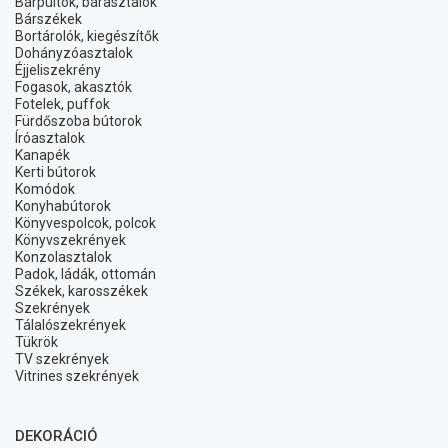
Bárpultok, bárasztalok
Bárszékek
Bortárolók, kiegészítők
Dohányzóasztalok
Éjjeliszekrény
Fogasok, akasztók
Fotelek, puffok
Fürdőszoba bútorok
Íróasztalok
Kanapék
Kerti bútorok
Komódok
Konyhabútorok
Könyvespolcok, polcok
Könyvszekrények
Konzolasztalok
Padok, ládák, ottomán
Székek, karosszékek
Szekrények
Tálalószekrények
Tükrök
TV szekrények
Vitrines szekrények
DEKORÁCIÓ