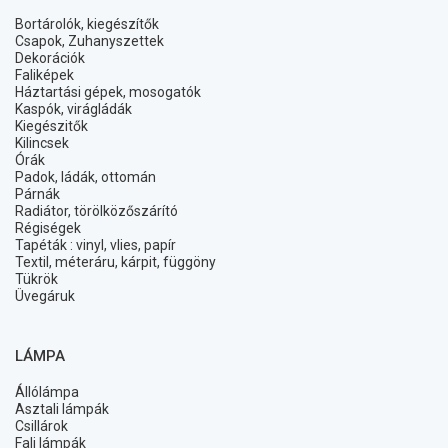
Bortárolók, kiegészítők
Csapok, Zuhanyszettek
Dekorációk
Faliképek
Háztartási gépek, mosogatók
Kaspók, virágládák
Kiegészitők
Kilincsek
Órák
Padok, ládák, ottomán
Párnák
Radiátor, törölközőszárító
Régiségek
Tapéták : vinyl, vlies, papír
Textil, méteráru, kárpit, függöny
Tükrök
Üvegáruk
LÁMPA
Állólámpa
Asztali lámpák
Csillárok
Fali lámpák