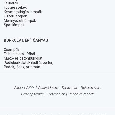
Falikarok
Függesztékek
Képmegvilágító lámpák
Kültéri lámpák
Mennyezeti lámpák
Spot lámpák
BURKOLAT, ÉPÍTŐANYAG
Csempék
Falburkolatok fából
Műkő- és betonburkolat
Padlóburkolatok (kültér, beltér)
Padok, ládák, ottomán
Akció
ÁSZF
Adatvédelem
Kapcsolat
Referenciák
Belsőépítészet
Történetünk
Rendelés menete