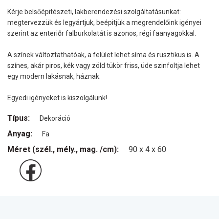
Kérje belsőépitészeti, lakberendezési szolgáltatásunkat:
megtervezzük és legyártjuk, beépitjük a megrendelőink igényei
szerint az enteriőr falburkolatát is azonos, régi faanyagokkal.
A színek változtathatóak, a felület lehet síma és rusztikus is. A
színes, akár piros, kék vagy zöld tükör friss, üde szinfoltja lehet
egy modern lakásnak, háznak.
Egyedi igényeket is kiszolgálunk!
Típus:
Dekoráció
Anyag:
Fa
Méret (szél., mély., mag. /cm):
90 x 4 x 60