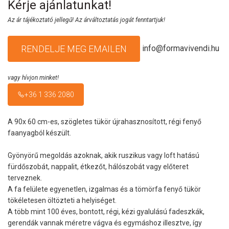
Kérje ajánlatunkat!
Az ár tájékoztató jellegű! Az árváltoztatás jogát fenntartjuk!
info@formavivendi.hu
RENDELJE MEG EMAILEN
vagy hívjon minket!
+36 1 336 2080
A 90x 60 cm-es, szögletes tükör újrahasznosított, régi fenyő
faanyagból készült.
Gyönyörű megoldás azoknak, akik ruszikus vagy loft hatású
fürdőszobát, nappalit, étkezőt, hálószobát vagy előteret
terveznek.
A fa felülete egyenetlen, izgalmas és a tömörfa fenyő tükör
tökéletesen öltözteti a helyiséget.
A több mint 100 éves, bontott, régi, kézi gyalulású fadeszkák,
gerendák vannak méretre vágva és egymáshoz illesztve, így