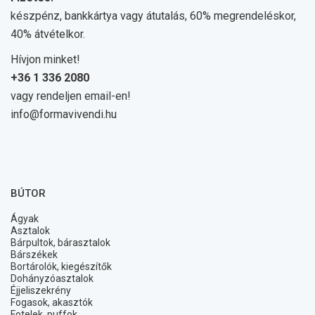
készpénz, bankkártya vagy átutalás, 60% megrendeléskor,
40% átvételkor.
Hívjon minket!
+36 1 336 2080
vagy rendeljen email-en!
info@formavivendi.hu
BÚTOR
Ágyak
Asztalok
Bárpultok, bárasztalok
Bárszékek
Bortárolók, kiegészítők
Dohányzóasztalok
Éjjeliszekrény
Fogasok, akasztók
Fotelek, puffok