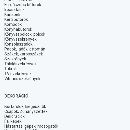
Fürdőszoba bútorok
Íróasztalok
Kanapék
Kerti bútorok
Komódok
Konyhabútorok
Könyvespolcok, polcok
Könyvszekrények
Konzolasztalok
Padok, ládák, ottomán
Székek, karosszékek
Szekrények
Tálalószekrények
Tükrök
TV szekrények
Vitrines szekrények
DEKORÁCIÓ
Bortárolók, kiegészítők
Csapok, Zuhanyszettek
Dekorációk
Faliképek
Háztartási gépek, mosogatók