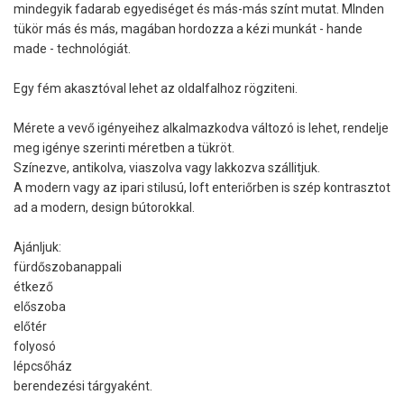
mindegyik fadarab egyediséget és más-más színt mutat. MInden
tükör más és más, magában hordozza a kézi munkát - hande
made - technológiát.
Egy fém akasztóval lehet az oldalfalhoz rögziteni.
Mérete a vevő igényeihez alkalmazkodva változó is lehet, rendelje
meg igénye szerinti méretben a tükröt.
Színezve, antikolva, viaszolva vagy lakkozva szállitjuk.
A modern vagy az ipari stilusú, loft enteriőrben is szép kontrasztot
ad a modern, design bútorokkal.
Ajánljuk:
fürdőszobanappali
étkező
előszoba
előtér
folyosó
lépcsőház
berendezési tárgyaként.