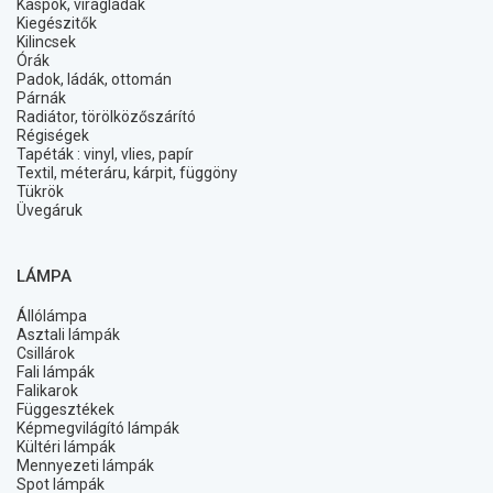
Kaspók, virágládák
Kiegészitők
Kilincsek
Órák
Padok, ládák, ottomán
Párnák
Radiátor, törölközőszárító
Régiségek
Tapéták : vinyl, vlies, papír
Textil, méteráru, kárpit, függöny
Tükrök
Üvegáruk
LÁMPA
Állólámpa
Asztali lámpák
Csillárok
Fali lámpák
Falikarok
Függesztékek
Képmegvilágító lámpák
Kültéri lámpák
Mennyezeti lámpák
Spot lámpák