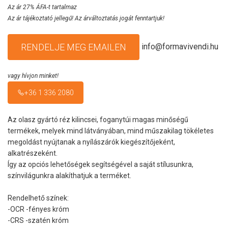
Az ár 27% ÁFA-t tartalmaz
Az ár tájékoztató jellegű! Az árváltoztatás jogát fenntartjuk!
info@formavivendi.hu
RENDELJE MEG EMAILEN
vagy hívjon minket!
+36 1 336 2080
Az olasz gyártó réz kilincsei, foganytúi magas minőségű
termékek, melyek mind látványában, mind műszakilag tökéletes
megoldást nyújtanak a nyílászárók kiegészítőjeként,
alkatrészeként.
Így az opciós lehetőségek segítségével a saját stílusunkra,
színvilágunkra alakíthatjuk a terméket.
Rendelhető színek:
-OCR -fényes króm
-CRS -szatén króm