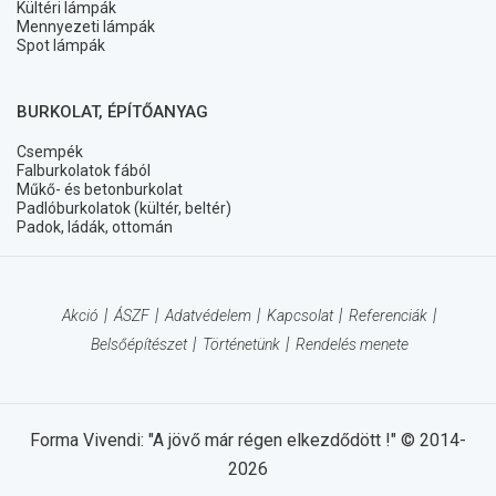
Kültéri lámpák
Mennyezeti lámpák
Spot lámpák
BURKOLAT, ÉPÍTŐANYAG
Csempék
Falburkolatok fából
Műkő- és betonburkolat
Padlóburkolatok (kültér, beltér)
Padok, ládák, ottomán
Akció
ÁSZF
Adatvédelem
Kapcsolat
Referenciák
Belsőépítészet
Történetünk
Rendelés menete
Forma Vivendi: "A jövő már régen elkezdődött !" © 2014-
2026