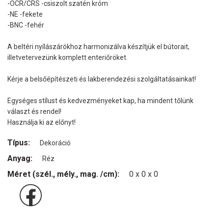
-OCR/CRS -csiszolt szatén króm
-NE -fekete
-BNC -fehér
A beltéri nyílászárókhoz harmonizálva készítjük el bútorait,
illetvetervezünk komplett enteriőröket.
Kérje a belsőépítészeti és lakberendezési szolgáltatásainkat!
Egységes stílust és kedvezményeket kap, ha mindent tőlünk
választ és rendel!
Használja ki az előnyt!
Típus:
Dekoráció
Anyag:
Réz
Méret (szél., mély., mag. /cm):
0 x 0 x 0