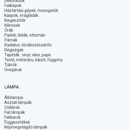
Dekorációk
Faliképek
Háztartási gépek, mosogatók
Kaspók, virágládák
Kiegészitők
Kilincsek
Órák
Padok, ládák, ottomán
Párnák
Radiátor, törölközőszárító
Régiségek
Tapéták : vinyl, vlies, papír
Textil, méteráru, kárpit, függöny
Tükrök
Üvegáruk
LÁMPA
Állólámpa
Asztali lámpák
Csillárok
Fali lámpák
Falikarok
Függesztékek
Képmegvilágító lámpák