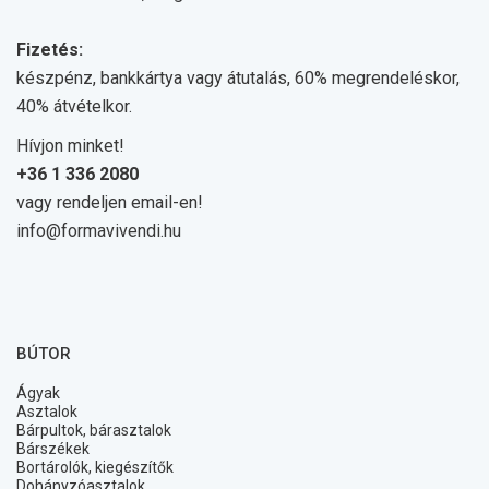
Fizetés:
készpénz, bankkártya vagy átutalás, 60% megrendeléskor,
40% átvételkor.
Hívjon minket!
+36 1 336 2080
vagy rendeljen email-en!
info@formavivendi.hu
BÚTOR
Ágyak
Asztalok
Bárpultok, bárasztalok
Bárszékek
Bortárolók, kiegészítők
Dohányzóasztalok