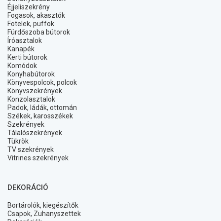
Éjjeliszekrény
Fogasok, akasztók
Fotelek, puffok
Fürdőszoba bútorok
Íróasztalok
Kanapék
Kerti bútorok
Komódok
Konyhabútorok
Könyvespolcok, polcok
Könyvszekrények
Konzolasztalok
Padok, ládák, ottomán
Székek, karosszékek
Szekrények
Tálalószekrények
Tükrök
TV szekrények
Vitrines szekrények
DEKORÁCIÓ
Bortárolók, kiegészítők
Csapok, Zuhanyszettek