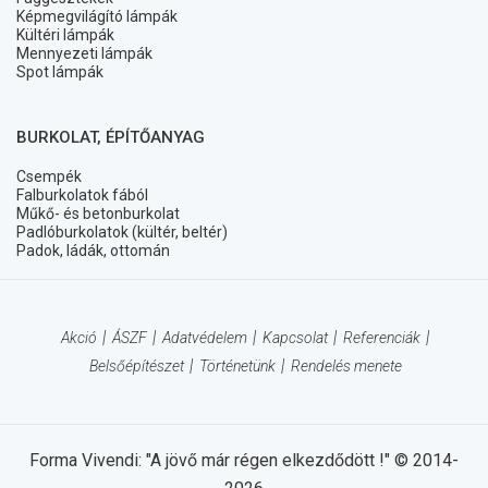
Képmegvilágító lámpák
Kültéri lámpák
Mennyezeti lámpák
Spot lámpák
BURKOLAT, ÉPÍTŐANYAG
Csempék
Falburkolatok fából
Műkő- és betonburkolat
Padlóburkolatok (kültér, beltér)
Padok, ládák, ottomán
Akció
ÁSZF
Adatvédelem
Kapcsolat
Referenciák
Belsőépítészet
Történetünk
Rendelés menete
Forma Vivendi: "A jövő már régen elkezdődött !" © 2014-