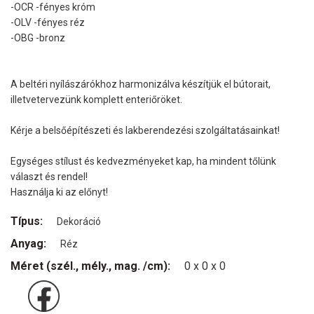
-OCR -fényes króm
-OLV -fényes réz
-OBG -bronz
A beltéri nyílászárókhoz harmonizálva készítjük el bútorait,
illetvetervezünk komplett enteriőröket.
Kérje a belsőépítészeti és lakberendezési szolgáltatásainkat!
Egységes stílust és kedvezményeket kap, ha mindent tőlünk
választ és rendel!
Használja ki az előnyt!
Típus:
Dekoráció
Anyag:
Réz
Méret (szél., mély., mag. /cm):
0 x 0 x 0