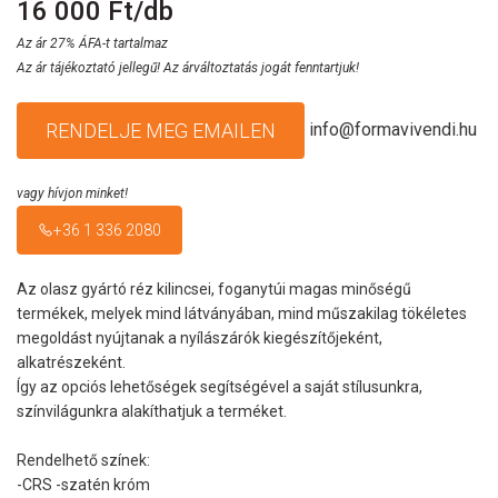
16 000 Ft/db
Az ár 27% ÁFA-t tartalmaz
Az ár tájékoztató jellegű! Az árváltoztatás jogát fenntartjuk!
info@formavivendi.hu
RENDELJE MEG EMAILEN
vagy hívjon minket!
+36 1 336 2080
Az olasz gyártó réz kilincsei, foganytúi magas minőségű
termékek, melyek mind látványában, mind műszakilag tökéletes
megoldást nyújtanak a nyílászárók kiegészítőjeként,
alkatrészeként.
Így az opciós lehetőségek segítségével a saját stílusunkra,
színvilágunkra alakíthatjuk a terméket.
Rendelhető színek:
-CRS -szatén króm