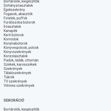
Bortárolók, kiegészítők
Dohányzóasztalok
Éjjeliszekrény
Fogasok, akasztók
Fotelek, puffok
Fürdőszoba bútorok
Íróasztalok
Kanapék
Kerti bútorok
Komódok
Konyhabútorok
Könyvespolcok, polcok
Könyvszekrények
Konzolasztalok
Padok, ládák, ottomán
Székek, karosszékek
Szekrények
Tálalószekrények
Tükrök
TV szekrények
Vitrines szekrények
DEKORÁCIÓ
Bortárolók, kiegészítők