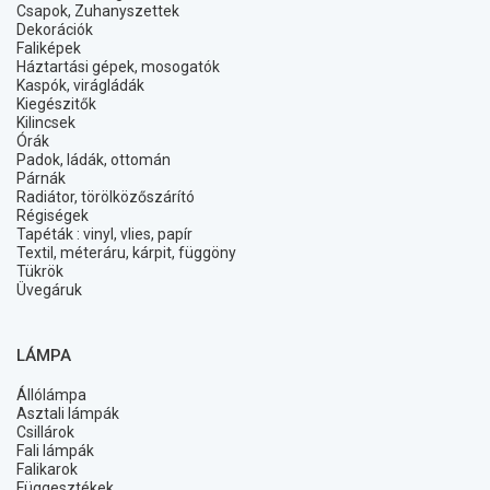
Csapok, Zuhanyszettek
Dekorációk
Faliképek
Háztartási gépek, mosogatók
Kaspók, virágládák
Kiegészitők
Kilincsek
Órák
Padok, ládák, ottomán
Párnák
Radiátor, törölközőszárító
Régiségek
Tapéták : vinyl, vlies, papír
Textil, méteráru, kárpit, függöny
Tükrök
Üvegáruk
LÁMPA
Állólámpa
Asztali lámpák
Csillárok
Fali lámpák
Falikarok
Függesztékek