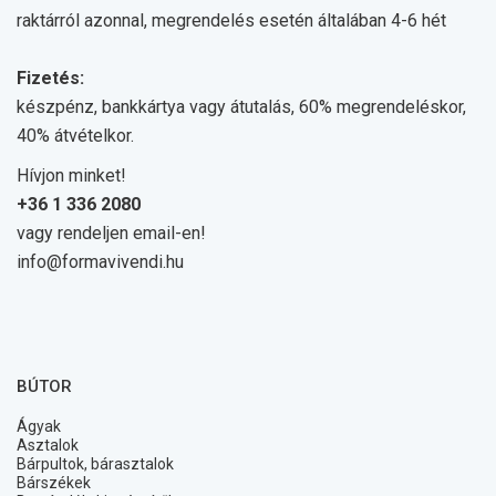
raktárról azonnal, megrendelés esetén általában 4-6 hét
Fizetés:
készpénz, bankkártya vagy átutalás, 60% megrendeléskor,
40% átvételkor.
Hívjon minket!
+36 1 336 2080
vagy rendeljen email-en!
info@formavivendi.hu
BÚTOR
Ágyak
Asztalok
Bárpultok, bárasztalok
Bárszékek