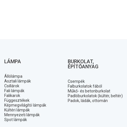
LÁMPA
BURKOLAT,
ÉPÍTŐANYAG
Állólámpa
Asztali lámpák
Csempék
Csillárok
Falburkolatok fából
Fali lámpák
Műkő- és betonburkolat
Falikarok
Padlóburkolatok (kültér, beltér)
Függesztékek
Padok, ládák, ottomán
Képmegvilágító lámpák
Kültéri lámpák
Mennyezeti lámpák
Spot lámpák