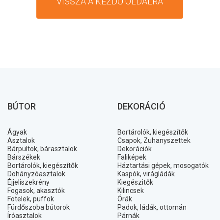
VISSZA A KEZDŐ OLDALRA
BÚTOR
DEKORÁCIÓ
Ágyak
Bortárolók, kiegészítők
Asztalok
Csapok, Zuhanyszettek
Bárpultok, bárasztalok
Dekorációk
Bárszékek
Faliképek
Bortárolók, kiegészítők
Háztartási gépek, mosogatók
Dohányzóasztalok
Kaspók, virágládák
Éjjeliszekrény
Kiegészitők
Fogasok, akasztók
Kilincsek
Fotelek, puffok
Órák
Fürdőszoba bútorok
Padok, ládák, ottomán
Íróasztalok
Párnák