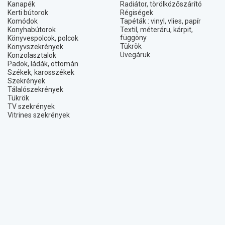
Kanapék
Radiátor, törölközőszárító
Kerti bútorok
Régiségek
Komódok
Tapéták : vinyl, vlies, papír
Konyhabútorok
Textil, méteráru, kárpit,
függöny
Könyvespolcok, polcok
Tükrök
Könyvszekrények
Üvegáruk
Konzolasztalok
Padok, ládák, ottomán
Székek, karosszékek
Szekrények
Tálalószekrények
Tükrök
TV szekrények
Vitrines szekrények