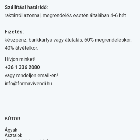
Szállítási határidő:
raktárról azonnal, megrendelés esetén általában 4-6 hét
Fizetés:
készpénz, bankkártya vagy átutalás, 60% megrendeléskor,
40% átvételkor.
Hívjon minket!
+36 1 336 2080
vagy rendeljen email-en!
info@formavivendi.hu
BÚTOR
Ágyak
Asztalok