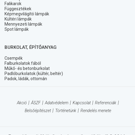
Falikarok
Függesztékek
Képmegvilágító lámpák
Kültéri lámpák
Mennyezeti lámpák
Spot lámpák
BURKOLAT, ÉPÍTŐANYAG
Csempék
Falburkolatok fából
Műkő- és betonburkolat
Padlóburkolatok (kültér, beltér)
Padok, ládák, ottomán
Akció
ÁSZF
Adatvédelem
Kapcsolat
Referenciák
Belsőépítészet
Történetünk
Rendelés menete