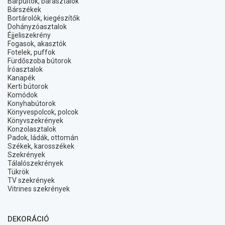
Bárpultok, bárasztalok
Bárszékek
Bortárolók, kiegészítők
Dohányzóasztalok
Éjjeliszekrény
Fogasok, akasztók
Fotelek, puffok
Fürdőszoba bútorok
Íróasztalok
Kanapék
Kerti bútorok
Komódok
Konyhabútorok
Könyvespolcok, polcok
Könyvszekrények
Konzolasztalok
Padok, ládák, ottomán
Székek, karosszékek
Szekrények
Tálalószekrények
Tükrök
TV szekrények
Vitrines szekrények
DEKORÁCIÓ