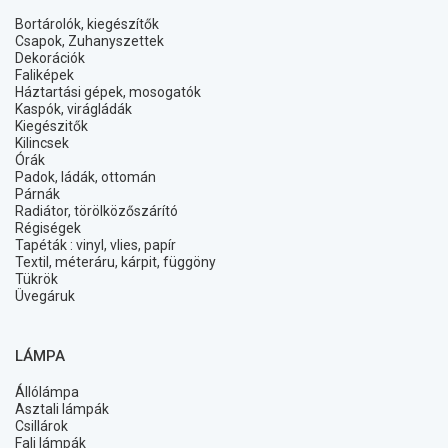
Bortárolók, kiegészítők
Csapok, Zuhanyszettek
Dekorációk
Faliképek
Háztartási gépek, mosogatók
Kaspók, virágládák
Kiegészitők
Kilincsek
Órák
Padok, ládák, ottomán
Párnák
Radiátor, törölközőszárító
Régiségek
Tapéták : vinyl, vlies, papír
Textil, méteráru, kárpit, függöny
Tükrök
Üvegáruk
LÁMPA
Állólámpa
Asztali lámpák
Csillárok
Fali lámpák