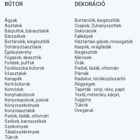
BÚTOR
DEKORÁCIÓ
Ágyak
Bortárolók, kiegészítők
Asztalok
Csapok, Zuhanyszettek
Bárpultok, bárasztalok
Dekorációk
Bárszékek
Faliképek
Bortárolók, kiegészítők
Háztartási gépek, mosogatók
Dohányzóasztalok
Kaspók, virágládák
Éjjeliszekrény
Kiegészitők
Fogasok, akasztók
Kilincsek
Fotelek, puffok
Órák
Fürdőszoba bútorok
Padok, ládák, ottomán
Íróasztalok
Párnák
Kanapék
Radiátor, törölközőszárító
Kerti bútorok
Régiségek
Komódok
Tapéták : vinyl, vlies, papír
Konyhabútorok
Textil, méteráru, kárpit,
függöny
Könyvespolcok, polcok
Tükrök
Könyvszekrények
Üvegáruk
Konzolasztalok
Padok, ládák, ottomán
Székek, karosszékek
Szekrények
Tálalószekrények
Tükrök