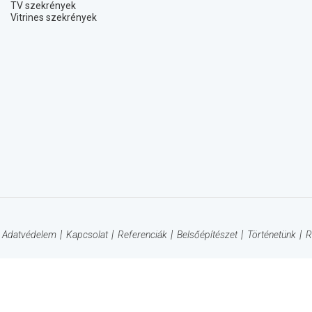
TV szekrények
Vitrines szekrények
Adatvédelem
Kapcsolat
Referenciák
Belsőépítészet
Történetünk
R
Forma Vivendi: "A jövő már régen elkezdődött !" © 2014-
2026