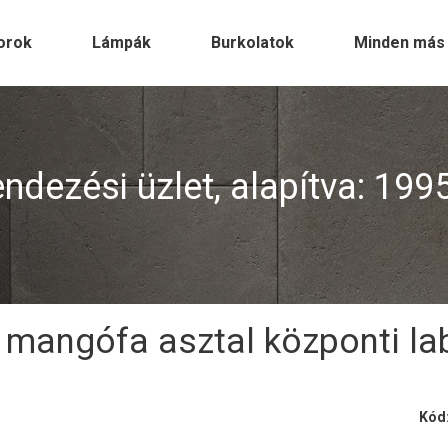
orok
Lámpák
Burkolatok
Minden más
dezési üzlet, alapítva: 199
 mangófa asztal központi la
Kód