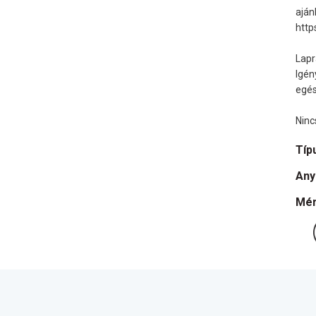
ajánl
http
Lapr
Igén
egés
Ninc
Típ
Any
Mér