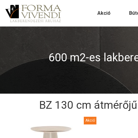
Akció
Bút
600 m2-es lakberen
BZ 130 cm átmérőjű
Akció