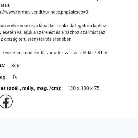
atait.
s://www.formavivendi.hu/index.php?alcsop=3
aszerelve érkezik, a lábat kell csak odafogatni a laphoz.
y esetén vállaljuk a szerelést és a házhoz szállítást (az
z ország területén) térítés ellenében.
s készleten, rendelhető, várható szállítási idő: kb 7-8 hét
us:
Bútor
ag:
Fa
et (szél., mély., mag. /cm):
130 x 130 x 75