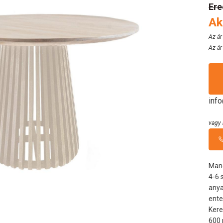
Ere
Ak
Az ár
Az ár
inf
vagy 
Mang
4-6 
anya
ente
Kere
600 