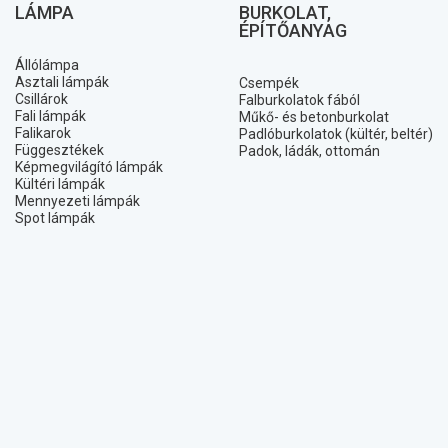
LÁMPA
BURKOLAT,
ÉPÍTŐANYAG
Állólámpa
Asztali lámpák
Csempék
Csillárok
Falburkolatok fából
Fali lámpák
Műkő- és betonburkolat
Falikarok
Padlóburkolatok (kültér, beltér)
Függesztékek
Padok, ládák, ottomán
Képmegvilágító lámpák
Kültéri lámpák
Mennyezeti lámpák
Spot lámpák