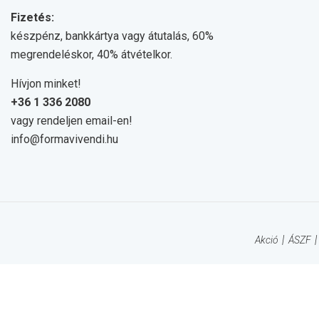
Fizetés:
készpénz, bankkártya vagy átutalás, 60%
megrendeléskor, 40% átvételkor.
Hívjon minket!
+36 1 336 2080
vagy rendeljen email-en!
info@formavivendi.hu
Akció
ÁSZF