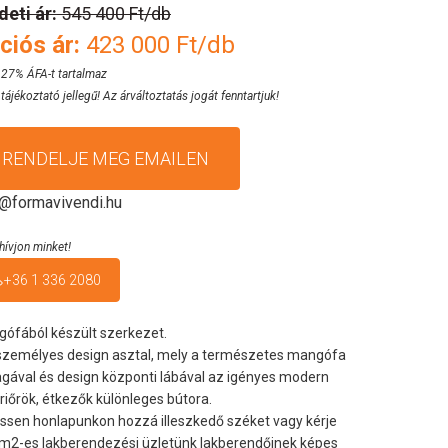
deti ár:
545 400 Ft/db
ciós ár:
423 000 Ft/db
 27% ÁFA-t tartalmaz
 tájékoztató jellegű! Az árváltoztatás jogát fenntartjuk!
RENDELJE MEG EMAILEN
o@formavivendi.hu
hívjon minket!
+36 1 336 2080
ófából készült szerkezet.
személyes design asztal, mely a természetes mangófa
gával és design központi lábával az igényes modern
riőrök, étkezők különleges bútora.
ssen honlapunkon hozzá illeszkedő széket vagy kérje
m2-es lakberendezési üzletünk lakberendőinek képes