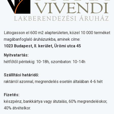
Látogasson el 600 m2 alapterületen, közel 10 000 terméket
magábanfoglaló áruházunkba, aminek címe:
1023 Budapest, II. kerület, Ürömi utca 45
Nyitvatartás:
hétfőtől péntekig: 10-18h, szombaton: 10-14h
Szállítási határidő:
raktárról azonnal, megrendelés esetén általában 4-6 hét
Fizetés:
készpénz, bankkártya vagy átutalás, 60% megrendeléskor,
40% átvételkor.