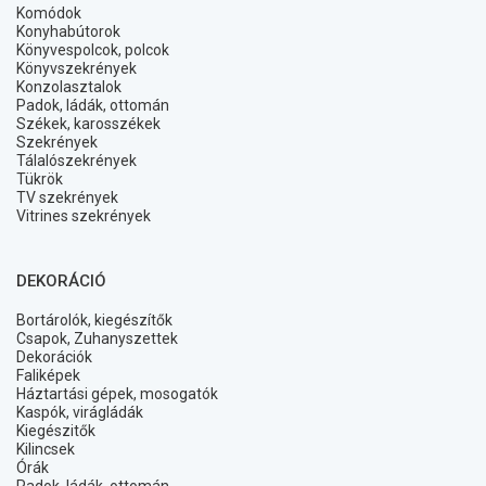
Komódok
Konyhabútorok
Könyvespolcok, polcok
Könyvszekrények
Konzolasztalok
Padok, ládák, ottomán
Székek, karosszékek
Szekrények
Tálalószekrények
Tükrök
TV szekrények
Vitrines szekrények
DEKORÁCIÓ
Bortárolók, kiegészítők
Csapok, Zuhanyszettek
Dekorációk
Faliképek
Háztartási gépek, mosogatók
Kaspók, virágládák
Kiegészitők
Kilincsek
Órák