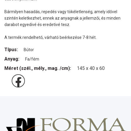
Bármilyen hasadás, repedés vagy tökéletlenség, amely idővel
szintén keletkezhet, ennek az anyagnak a jellemzői, és minden
darabot egyedivé és eredetivé tesz.
A termék rendelhető, várható beérkezése 7-8 hét.
Típus:
Bútor
Anyag:
Fa/fém
Méret (szél., mély., mag. /cm):
145 x 40 x 60