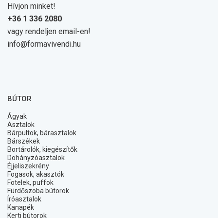
Hívjon minket!
+36 1 336 2080
vagy rendeljen email-en!
info@formavivendi.hu
BÚTOR
Ágyak
Asztalok
Bárpultok, bárasztalok
Bárszékek
Bortárolók, kiegészítők
Dohányzóasztalok
Éjjeliszekrény
Fogasok, akasztók
Fotelek, puffok
Fürdőszoba bútorok
Íróasztalok
Kanapék
Kerti bútorok