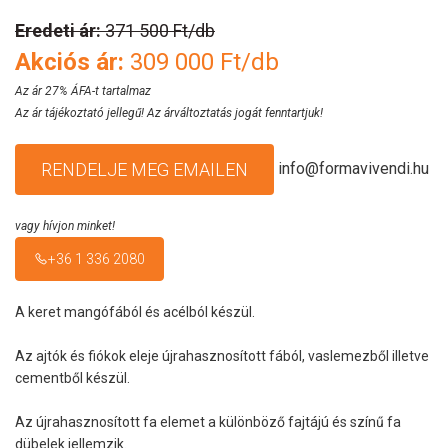
Eredeti ár:
371 500 Ft/db
Akciós ár:
309 000 Ft/db
Az ár 27% ÁFA-t tartalmaz
Az ár tájékoztató jellegű! Az árváltoztatás jogát fenntartjuk!
info@formavivendi.hu
RENDELJE MEG EMAILEN
vagy hívjon minket!
+36 1 336 2080
A keret mangófából ​​és acélból készül.
Az ajtók és fiókok eleje újrahasznosított fából, vaslemezből illetve
cementből készül.
Az újrahasznosított fa elemet a különböző fajtájú és színű fa
dübelek jellemzik.