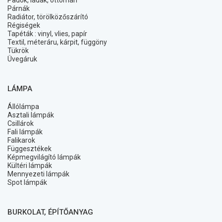
Padok, ládák, ottomán
Párnák
Radiátor, törölközőszárító
Régiségek
Tapéták : vinyl, vlies, papír
Textil, méteráru, kárpit, függöny
Tükrök
Üvegáruk
LÁMPA
Állólámpa
Asztali lámpák
Csillárok
Fali lámpák
Falikarok
Függesztékek
Képmegvilágító lámpák
Kültéri lámpák
Mennyezeti lámpák
Spot lámpák
BURKOLAT, ÉPÍTŐANYAG