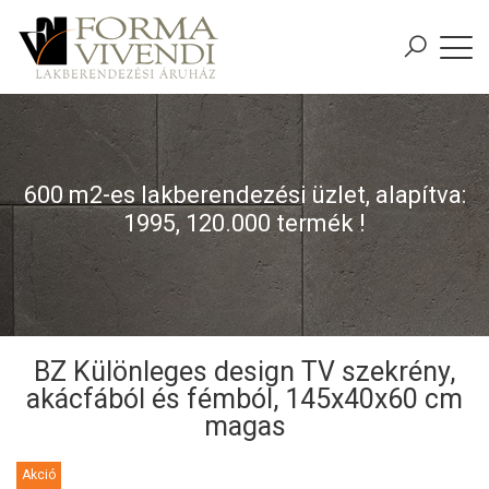
600 m2-es lakberendezési üzlet, alapítva:
1995, 120.000 termék !
BZ Különleges design TV szekrény,
akácfából és fémból, 145x40x60 cm
magas
Akció