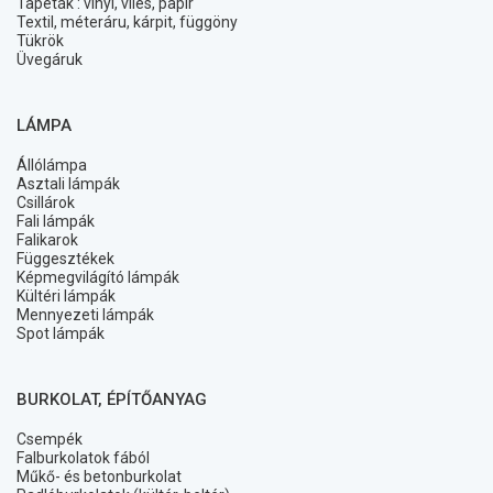
Tapéták : vinyl, vlies, papír
Textil, méteráru, kárpit, függöny
Tükrök
Üvegáruk
LÁMPA
Állólámpa
Asztali lámpák
Csillárok
Fali lámpák
Falikarok
Függesztékek
Képmegvilágító lámpák
Kültéri lámpák
Mennyezeti lámpák
Spot lámpák
BURKOLAT, ÉPÍTŐANYAG
Csempék
Falburkolatok fából
Műkő- és betonburkolat