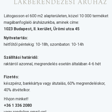
Látogasson el 600 m2 alapterületen, közel 10 000 terméket
magábanfoglaló áruházunkba, aminek címe:
1023 Budapest, II. kerület, Ürömi utca 45
Nyitvatartás:
hétfőtől péntekig: 10-18h, szombaton: 10-14h
Szállítási határidő:
raktárról azonnal, megrendelés esetén általában 4-6 hét
Fizetés:
készpénz, bankkártya vagy átutalás, 60% megrendeléskor,
40% átvételkor.
Hívjon minket!
+36 1 336 2080
vagy rendeljen email-en!