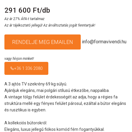
291 600 Ft/db
Az ár 27% ÁFA-t tartalmaz
Az ár tájékoztató jellegű! Az árváltoztatás jogát fenntartjuk!
info@formavivendi.hu
RENDELJE MEG EMAILEN
vagy hívjon minket!
+36 1 336 2080
A 3 ajtós TV szekrény 69 kg súlyú.
Ajánljuk elegáns, mai polgári stílusú étkezőbe, nappaliba.
A vintage tölgy felület érdekességét az adja, hogy a régies fa
struktúra mellé egy fényes felület párosul, ezáltal a bútor elegáns
és rusztikus is egyben.
A kollekciós bútorokról:
Elegáns, luxus jellegű fiókos komód fém fogantyúkkal.