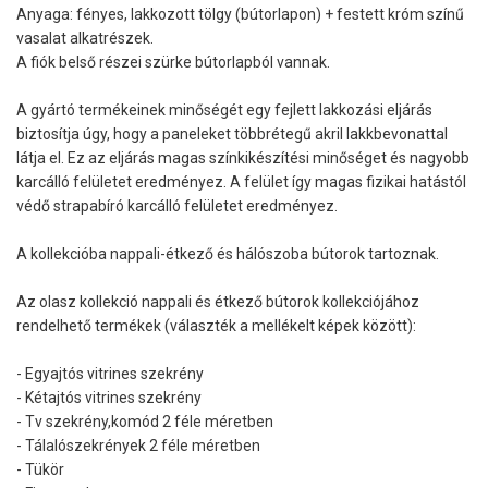
Anyaga: fényes, lakkozott tölgy (bútorlapon) + festett króm színű
vasalat alkatrészek.
A fiók belső részei szürke bútorlapból vannak.
A gyártó termékeinek minőségét egy fejlett lakkozási eljárás
biztosítja úgy, hogy a paneleket többrétegű akril lakkbevonattal
látja el. Ez az eljárás magas színkikészítési minőséget és nagyobb
karcálló felületet eredményez. A felület így magas fizikai hatástól
védő strapabíró karcálló felületet eredményez.
A kollekcióba nappali-étkező és hálószoba bútorok tartoznak.
Az olasz kollekció nappali és étkező bútorok kollekciójához
rendelhető termékek (választék a mellékelt képek között):
- Egyajtós vitrines szekrény
- Kétajtós vitrines szekrény
- Tv szekrény,komód 2 féle méretben
- Tálalószekrények 2 féle méretben
- Tükör