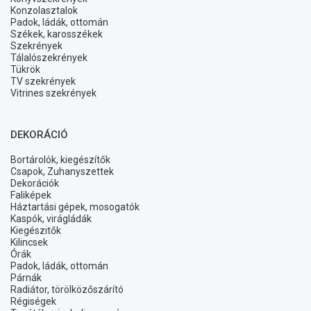
Konzolasztalok
Padok, ládák, ottomán
Székek, karosszékek
Szekrények
Tálalószekrények
Tükrök
TV szekrények
Vitrines szekrények
DEKORÁCIÓ
Bortárolók, kiegészítők
Csapok, Zuhanyszettek
Dekorációk
Faliképek
Háztartási gépek, mosogatók
Kaspók, virágládák
Kiegészitők
Kilincsek
Órák
Padok, ládák, ottomán
Párnák
Radiátor, törölközőszárító
Régiségek