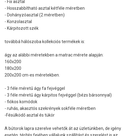
- Fix asztal
- Hosszabbítható asztal kétféle méretben
- Dohányzóasztal (2 méretben)
- Konzolasztal
- Kárpitozott szék
továbbá hálószoba kollekciós termékek is:
ágy az alábbi méretekben a matrac mérete alapján:
160x200
180x200
200x200 cm-es méretekben.
- 3 féle méretű ágy fa fejvéggel
- 3 féle méretű ágy kárpitos fejvéggel (bézs bársonnyal)
- fiókos komódok
- ruhás, akasztós szekrények sokféle méretben
-Fésülködő asztal és tükör
A bútorok lapra szerelve vehetők át az üzletünkben, de igény
esetén, térítés fejében vállalunk szállítást és szerelést is az