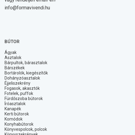
info@formavivendi.hu
BÚTOR
Ágyak
Asztalok
Bárpultok, bárasztalok
Bárszékek
Bortárolók, kiegészítők
Dohányzóasztalok
Éjjeliszekrény
Fogasok, akasztók
Fotelek, puffok
Fürdőszoba bútorok
Íróasztalok
Kanapék
Kerti bútorok
Komódok
Konyhabútorok
Könyvespolcok, polcok
Könyvszekrények