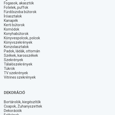
Fogasok, akasztók
Fotelek, puffok
Fürdőszoba bútorok
Íróasztalok
Kanapék
Kerti bútorok
Komódok
Konyhabútorok
Könyvespolcok, polcok
Könyvszekrények
Konzolasztalok
Padok, ládák, ottomán
Székek, karosszékek
Szekrények
Tálalószekrények
Tükrök
TV szekrények
Vitrines szekrények
DEKORÁCIÓ
Bortárolók, kiegészítők
Csapok, Zuhanyszettek
Dekorációk