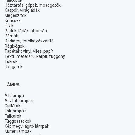
Faliképek
Háztartási gépek, mosogatók
Kaspók, virágládák
Kiegészitők
Kilincsek
Órák
Padok, ládák, ottomán
Párnák
Radiátor, törölközőszárító
Régiségek
Tapéták : vinyl, vlies, papír
Textil, méteráru, kárpit, függöny
Tükrök
Üvegáruk
LÁMPA
Állólámpa
Asztali lámpák
Csillárok
Fali lámpák
Falikarok
Függesztékek
Képmegvilágító lámpák
Kültéri lámpák