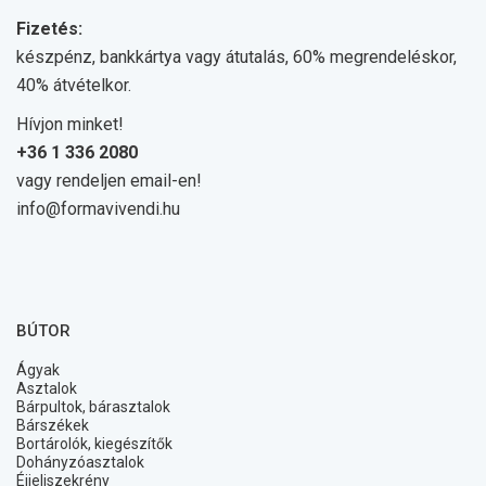
Fizetés:
készpénz, bankkártya vagy átutalás, 60% megrendeléskor,
40% átvételkor.
Hívjon minket!
+36 1 336 2080
vagy rendeljen email-en!
info@formavivendi.hu
BÚTOR
Ágyak
Asztalok
Bárpultok, bárasztalok
Bárszékek
Bortárolók, kiegészítők
Dohányzóasztalok
Éjjeliszekrény