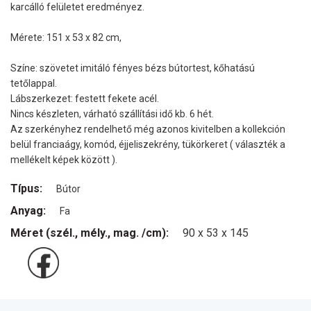
karcálló felületet eredményez.
Mérete: 151 x 53 x 82 cm,
Színe: szövetet imitáló fényes bézs bútortest, kőhatású
tetőlappal.
Lábszerkezet: festett fekete acél.
Nincs készleten, várható szállítási idő kb. 6 hét.
Az szerkényhez rendelhető még azonos kivitelben a kollekción
belül franciaágy, komód, éjjeliszekrény, tükörkeret ( választék a
mellékelt képek között ).
Típus:
Bútor
Anyag:
Fa
Méret (szél., mély., mag. /cm):
90 x 53 x 145