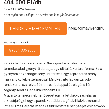
404 600 Ft/db
Az ár 27% ÁFA-t tartalmaz
Az ár tájékoztató jellegű! Az árváltoztatás jogát fenntartjuk!
info@formavivendi.hu
RENDELJE MEG EMAILEN
vagy hívjon minket!
+36 1 336 2080
Ez a kétajtós szekrény, egy Olasz gyártású hálószobai
termékcsalád gyönyörű darabja, egy időtálló, kortárs forma. Ez a
gyönyörű bézs magasfényű bútortest, egy káprázatos arany
márvány köfelülettel párosul. Mindkét ajtó lágyan záródó
rendszerrel szerelve, 10 mm-es fedlappal és elegáns fém
fogantyúkkal és lábakkal rendelkezik.
A gyártó termékeinek minőségét egy fejlett lakkozási eljárás
biztosítja úgy, hogy a paneleket többrétegű akril lakkbevonattal
látja el. Ez az eljárás magas színkikészítési minőséget és nagyobb