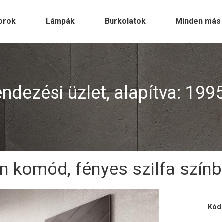
orok
Lámpák
Burkolatok
Minden más
dezési üzlet, alapítva: 199
n komód, fényes szilfa színb
Kód