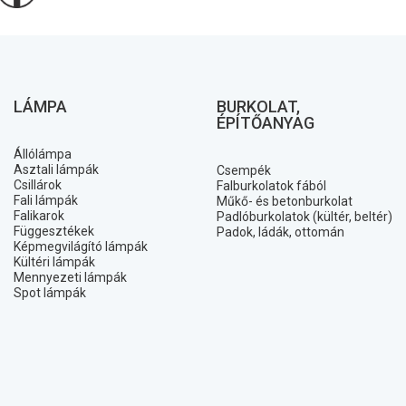
LÁMPA
BURKOLAT,
ÉPÍTŐANYAG
Állólámpa
Asztali lámpák
Csempék
Csillárok
Falburkolatok fából
Fali lámpák
Műkő- és betonburkolat
Falikarok
Padlóburkolatok (kültér, beltér)
Függesztékek
Padok, ládák, ottomán
Képmegvilágító lámpák
Kültéri lámpák
Mennyezeti lámpák
Spot lámpák