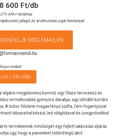
8 600 Ft/db
 27% ÁFA-t tartalmaz
 tájékoztató jellegű! Az árváltoztatás jogát fenntartjuk!
RENDELJE MEG EMAILEN
o@formavivendi.hu
hívjon minket!
+36 1 336 2080
z elgáns megjelenésű komód, egy Olasz tervezésű és
tású termékcsalád gyönyörű darabja, egy időtálló kortárs
a. A bútor felülete magasfényű szilfa, fém fogantyúval
ntracit lábazattal készül, led világítással és üvegpolcokkal.
ártó termékeinek minőségét egy fejlett lakkozási eljárás
osítja úgy, hogy a paneleket többrétegű akril