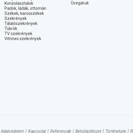
Üvegáruk
Konzolasztalok
Padok, ládák, ottomán
Székek, karosszékek
Szekrények
Tálalószekrények
Tükrök
TV szekrények
Vitrines szekrények
Adatvédelem
Kapcsolat
Referenciák
Belsőépítészet
Történetünk
R