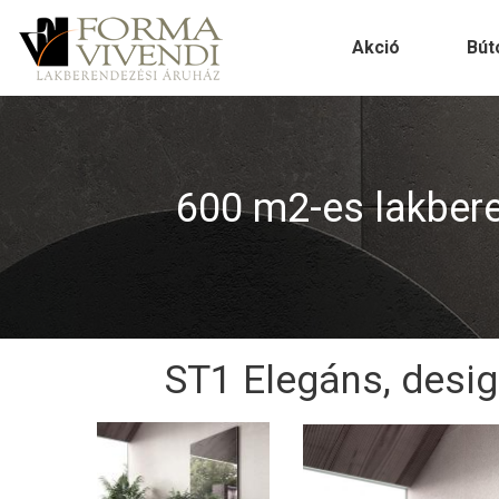
Akció
Bút
600 m2-es lakberen
ST1 Elegáns, desig