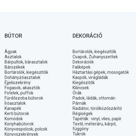
BÚTOR
DEKORÁCIÓ
Ágyak
Bortárolók, kiegészítők
Asztalok
Csapok, Zuhanyszettek
Bárpultok, bárasztalok
Dekorációk
Bárszékek
Faliképek
Bortárolók, kiegészítők
Háztartási gépek, mosogatók
Dohányzóasztalok
Kaspók, virágládák
Éjjeliszekrény
Kiegészitők
Fogasok, akasztók
Kilincsek
Fotelek, puffok
Órák
Fürdőszoba bútorok
Padok, ládák, ottomán
Íróasztalok
Párnák
Kanapék
Radiátor, törölközőszárító
Kerti bútorok
Régiségek
Komódok
Tapéták : vinyl, vlies, papír
Konyhabútorok
Textil, méteráru, kárpit,
függöny
Könyvespolcok, polcok
Tükrök
Könyvszekrények