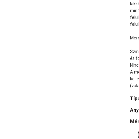
lakk
minő
felü
felü
Mére
Szín
és f
Ninc
A me
koll
(vál
Típ
Any
Mér