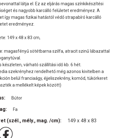
bevonattal látja el. Ez az eljárás magas színkikészítési
séget és nagyobb karcálló felületet eredményez. A
let így magas fizikai hatástól védő strapabíró karcálló
letet eredményez.
te: 149 x 48 x 83 cm,
e: magasfényű sötétbarna szilfa, atracit szinű lábazattal
oganytúval.
s készleten, várható szállítási idő kb. 6 hét.
dia szekrényhez rendelhető még azonos kivitelben a
ekción belül franciaágy, éjjeliszekrény, komód, tükörkeret
aszték a mellékelt képek között)
us:
Bútor
ag:
Fa
et (szél., mély., mag. /cm):
149 x 48 x 83