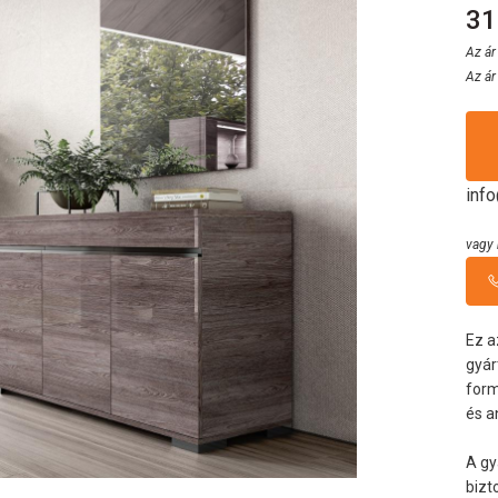
31
Az ár
Az ár
inf
vagy 
Ez a
gyár
form
és a
A gy
bizt