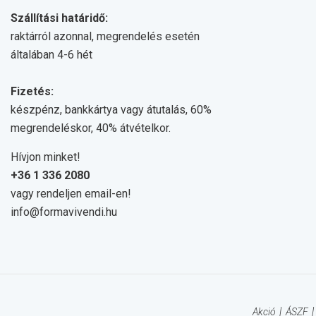
Szállítási határidő:
raktárról azonnal, megrendelés esetén
általában 4-6 hét
Fizetés:
készpénz, bankkártya vagy átutalás, 60%
megrendeléskor, 40% átvételkor.
Hívjon minket!
+36 1 336 2080
vagy rendeljen email-en!
info@formavivendi.hu
Akció
ÁSZF