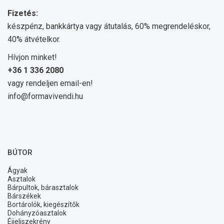
Fizetés:
készpénz, bankkártya vagy átutalás, 60% megrendeléskor,
40% átvételkor.
Hívjon minket!
+36 1 336 2080
vagy rendeljen email-en!
info@formavivendi.hu
BÚTOR
Ágyak
Asztalok
Bárpultok, bárasztalok
Bárszékek
Bortárolók, kiegészítők
Dohányzóasztalok
Éjjeliszekrény