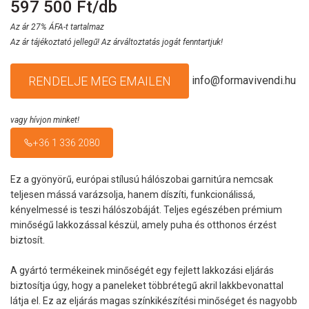
597 500 Ft/db
Az ár 27% ÁFA-t tartalmaz
Az ár tájékoztató jellegű! Az árváltoztatás jogát fenntartjuk!
info@formavivendi.hu
RENDELJE MEG EMAILEN
vagy hívjon minket!
+36 1 336 2080
Ez a gyönyörű, európai stílusú hálószobai garnitúra nemcsak
teljesen mássá varázsolja, hanem díszíti, funkcionálissá,
kényelmessé is teszi hálószobáját. Teljes egészében prémium
minőségű lakkozással készül, amely puha és otthonos érzést
biztosít.
A gyártó termékeinek minőségét egy fejlett lakkozási eljárás
biztosítja úgy, hogy a paneleket többrétegű akril lakkbevonattal
látja el. Ez az eljárás magas színkikészítési minőséget és nagyobb