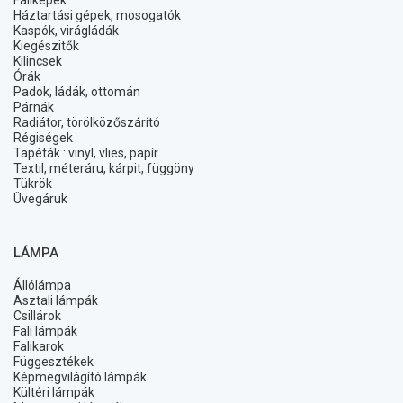
Faliképek
Háztartási gépek, mosogatók
Kaspók, virágládák
Kiegészitők
Kilincsek
Órák
Padok, ládák, ottomán
Párnák
Radiátor, törölközőszárító
Régiségek
Tapéták : vinyl, vlies, papír
Textil, méteráru, kárpit, függöny
Tükrök
Üvegáruk
LÁMPA
Állólámpa
Asztali lámpák
Csillárok
Fali lámpák
Falikarok
Függesztékek
Képmegvilágító lámpák
Kültéri lámpák