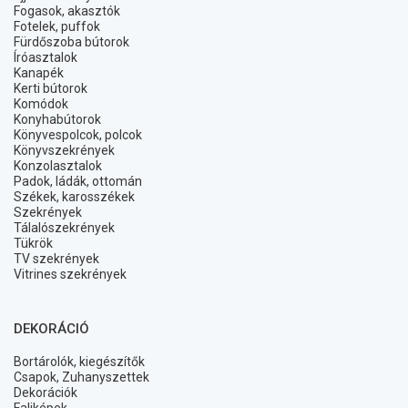
Fogasok, akasztók
Fotelek, puffok
Fürdőszoba bútorok
Íróasztalok
Kanapék
Kerti bútorok
Komódok
Konyhabútorok
Könyvespolcok, polcok
Könyvszekrények
Konzolasztalok
Padok, ládák, ottomán
Székek, karosszékek
Szekrények
Tálalószekrények
Tükrök
TV szekrények
Vitrines szekrények
DEKORÁCIÓ
Bortárolók, kiegészítők
Csapok, Zuhanyszettek
Dekorációk