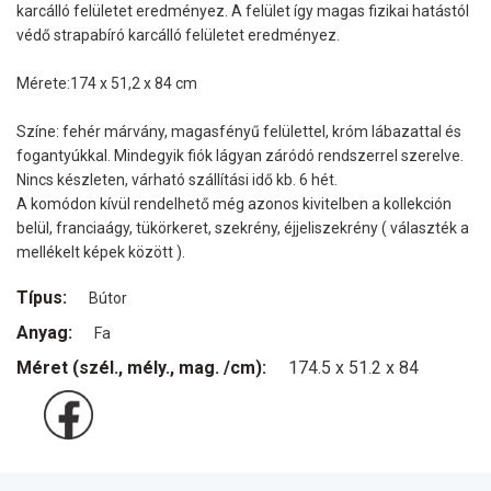
karcálló felületet eredményez. A felület így magas fizikai hatástól
védő strapabíró karcálló felületet eredményez.
Mérete:174 x 51,2 x 84 cm
Színe: fehér márvány, magasfényű felülettel, króm lábazattal és
fogantyúkkal. Mindegyik fiók lágyan záródó rendszerrel szerelve.
Nincs készleten, várható szállítási idő kb. 6 hét.
A komódon kívül rendelhető még azonos kivitelben a kollekción
belül, franciaágy, tükörkeret, szekrény, éjjeliszekrény ( választék a
mellékelt képek között ).
Típus:
Bútor
Anyag:
Fa
Méret (szél., mély., mag. /cm):
174.5 x 51.2 x 84